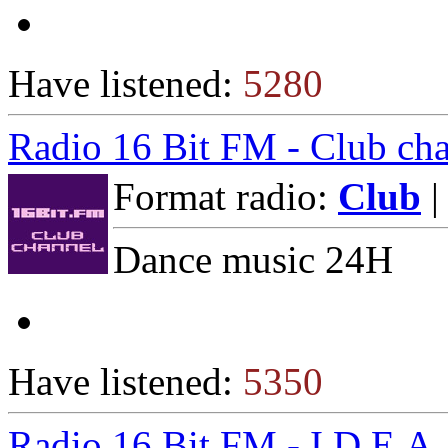
Have listened:
5280
Radio 16 Bit FM - Club ch
Format radio:
Club
|
Dance music 24H
Have listened:
5350
Radio 16 Bit FM - I.D.E.A