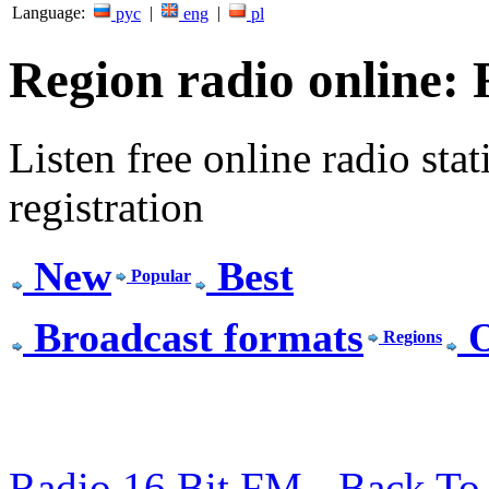
Language:
|
|
рус
eng
pl
Region radio online:
Listen free online radio stat
registration
New
Best
Popular
Broadcast formats
O
Regions
Radio 16 Bit FM - Back To