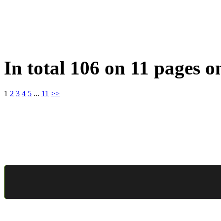
In total 106 on 11 pages o
1
2
3
4
5
...
11
>>