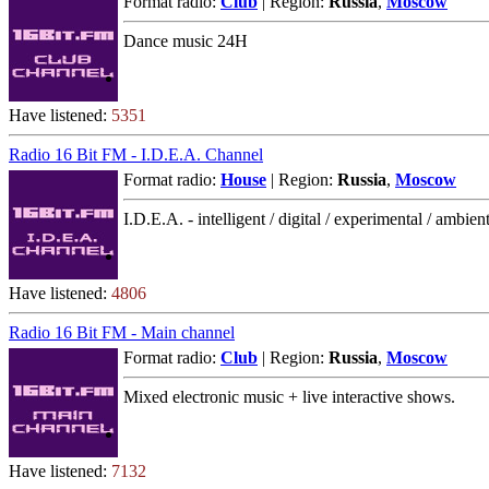
Format radio:
Club
| Region:
Russia
,
Moscow
Dance music 24H
Have listened:
5351
Radio 16 Bit FM - I.D.E.A. Channel
Format radio:
House
| Region:
Russia
,
Moscow
I.D.E.A. - intelligent / digital / experimental / ambien
Have listened:
4806
Radio 16 Bit FM - Main channel
Format radio:
Club
| Region:
Russia
,
Moscow
Mixed electronic music + live interactive shows.
Have listened:
7132