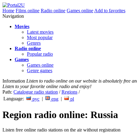
Home
Films online
Radio online
Games online
Add to favorites
Navigation
Movies
Latest movies
Most popular
Genres
Radio online
Popular radio
Games
Games online
Genre games
Information
Listen to radio online on our website is absolutely free 
Listen to your favorite online radio and enjoy!
Path:
Catalogue radio station
/
Regions
/
Language:
|
|
рус
eng
pl
Region radio online: Russia
Listen free online radio stations on the air without registration