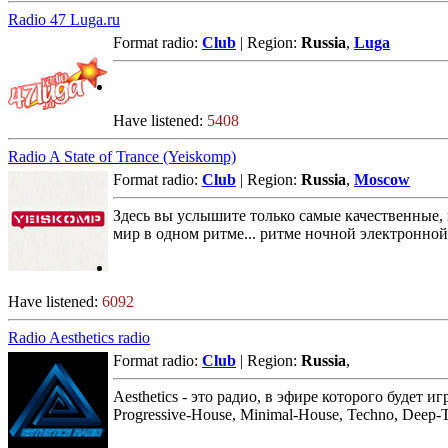
Radio 47 Luga.ru
Format radio:
Club
| Region:
Russia
,
Luga
Have listened:
5408
Radio A State of Trance (Yeiskomp)
Format radio:
Club
| Region:
Russia
,
Moscow
Здесь вы услышите только самые качественные, кр
мир в одном ритме... ритме ночной электронно
Have listened:
6092
Radio Aesthetics radio
Format radio:
Club
| Region:
Russia
,
Aesthetics - это радио, в эфире которого будет
Progressive-House, Minimal-House, Techno, Deep-