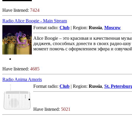
Have listened:
7424
Radio Alice Boogie - Main Stream
Format radio:
Club
| Region:
Russia
,
Moscow
Alice Boogie – это красивая и качественная му
диджеев, способных донести в своих радио-шоу 
момент помочь с оформлением эфира и озвучкой
Have listened:
4685
Radio Anima Amoris
Format radio:
Club
| Region:
Russia
,
St. Petersbur
Have listened:
5021