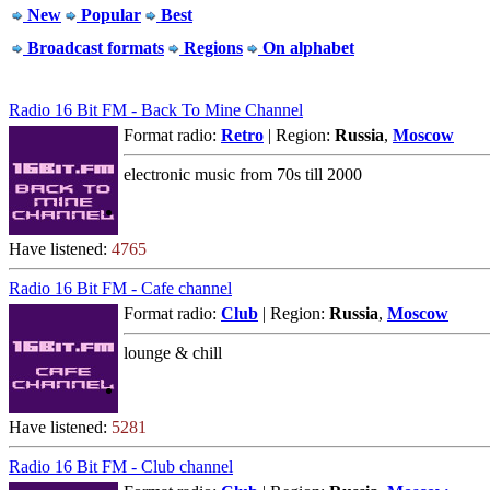
New
Popular
Best
Broadcast formats
Regions
On alphabet
Radio 16 Bit FM - Back To Mine Channel
Format radio:
Retro
| Region:
Russia
,
Moscow
electronic music from 70s till 2000
Have listened:
4765
Radio 16 Bit FM - Cafe channel
Format radio:
Club
| Region:
Russia
,
Moscow
lounge & chill
Have listened:
5281
Radio 16 Bit FM - Club channel