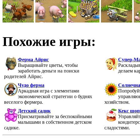
Похожие игры:
Ферма Айрис
Супер-М
Выращивайте цветы, чтобы
Раскладыв
заработать деньги на поиски
делаем ка
родителей Айрис.
Чудо ферма
Солнечна
Аркадная игра с элементами
Попробуйт
экономической стратегии о буднях
управляю
веселого фермера.
хозяйством.
Детский садик
Кекс шоп
Присматривайте за беспокойными
Управляйт
малышами в собственном детском
кондитерс
садике.
сладостями.