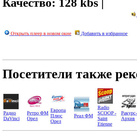
Качество: 128 kbs |
Открыть плеер в новом окне
Добавить в избранное
Посетители также ре
Radio
Европа
Радио
Ретро ФМ
SCOOP -
Ракурс-
Плюс
Реал ФМ
DaVinci
Орел
Saint
Архив
Орел
Etienne