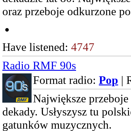
oraz przeboje odkurzone po 
Have listened:
4747
Radio RMF 90s
Format radio:
Pop
| 
Największe przeboje 
dekady. Usłyszysz tu polsk
gatunków muzycznych.