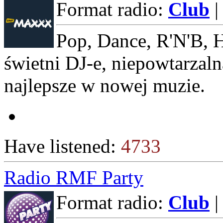
Format radio:
Club
|
Pop, Dance, R'N'B, H
świetni DJ-e, niepowtarzaln
najlepsze w nowej muzie.
Have listened:
4733
Radio RMF Party
Format radio:
Club
|