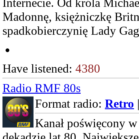
Internecie. Od króla Micha
Madonnę, księżniczkę Britn
spadkobierczynię Lady Gag
Have listened:
4380
Radio RMF 80s
Format radio:
Retro
Kanał poświęcony w 
dekadzie lat 80. Największe 