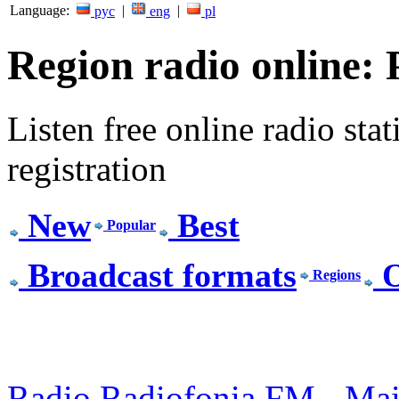
Language:
|
|
рус
eng
pl
Region radio online:
Listen free online radio stat
registration
New
Best
Popular
Broadcast formats
O
Regions
Radio Radiofonia FM - Ma