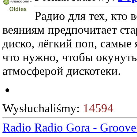
Радио для тех, кто
веяниям предпочитает ста
диско, лёгкий поп, самые я
что нужно, чтобы окунуть
атмосферой дискотеки.
Wysłuchaliśmy:
14594
Radio Radio Gora - Groove