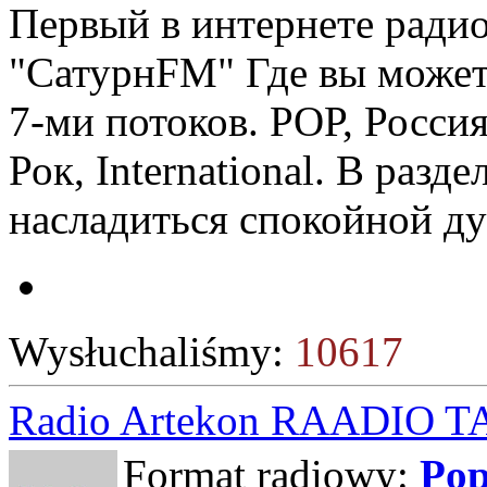
Первый в интернете ради
"СатурнFM" Где вы может
7-ми потоков. РОР, Россия
Рок, International. В разд
насладиться спокойной д
Wysłuchaliśmy:
10617
Radio Artekon RAADIO 
Format radiowy:
Po