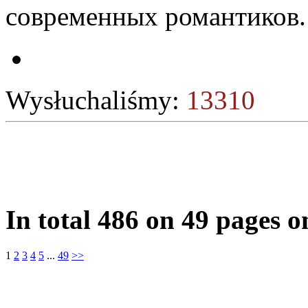
современных романтиков.
Wysłuchaliśmy:
13310
In total 486 on 49 pages 
1
2
3
4
5
...
49
>>