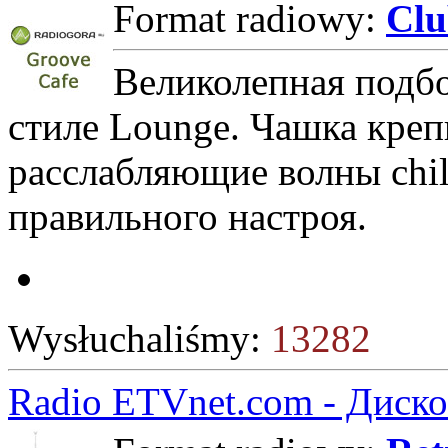
Format radiowy:
Cl
Великолепная подбо
стиле Lounge. Чашка креп
расслабляющие волны chill
правильного настроя.
Wysłuchaliśmy:
13282
Radio ETVnet.com - Диск