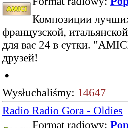
Format radiowy:
Po
Композиции лучших
французской, итальянской
для вас 24 в сутки. "AMIC
друзей!
Wysłuchaliśmy:
14647
Radio Radio Gora - Oldies
Format radiowy:
Po