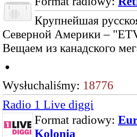
Format radiowy:
Ret
Крупнейшая русско
Северной Америки – "ETV
Вещаем из канадского мег
Wysłuchaliśmy:
18776
Radio 1 Live diggi
Format radiowy:
Eur
Kolonia