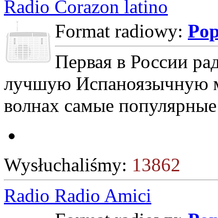
Radio Corazon latino
Format radiowy:
Po
Первая в России ра
лучшую Испаноязычную м
волнах самые популярные
Wysłuchaliśmy:
13862
Radio Radio Amici