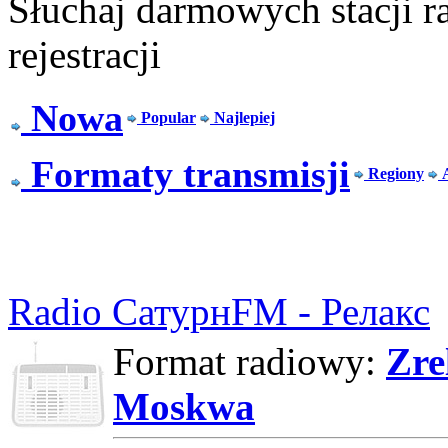
Słuchaj darmowych stacji r
rejestracji
Nowa
Popular
Najlepiej
Formaty transmisji
Regiony
Radio СатурнFM - Релакс
Format radiowy:
Zre
Moskwa