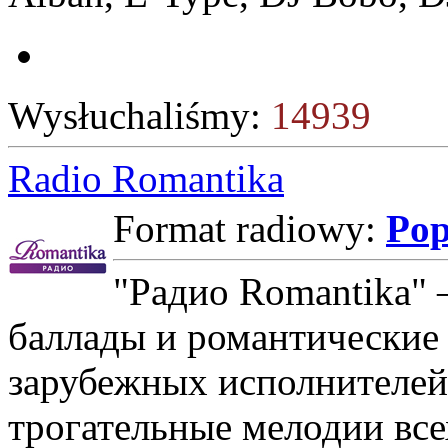
Wysłuchaliśmy:
14939
Radio Romantika
Format radiowy:
Po
"Радио Romantika" 
баллады и романтические
зарубежных исполнителе
трогательные мелодии все