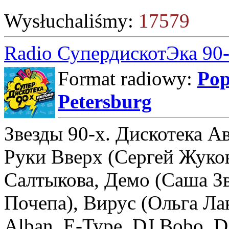
Wysłuchaliśmy:
17579
Radio СупердискотЭка 90
Format radiowy:
Po
Petersburg
Звезды 90-х. Дискотека Ав
Руки Вверх (Сергей Жуков
Салтыкова, Демо (Саша Зв
Почепа), Вирус (Ольга Лак
Alban, E-Type, DJ Bobo, DJ