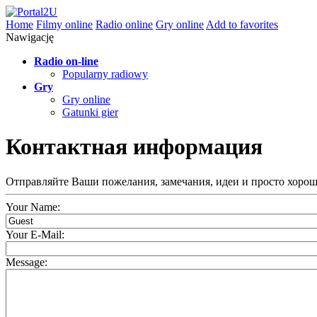
Home
Filmy online
Radio online
Gry online
Add to favorites
Nawigację
Radio on-line
Popularny radiowy
Gry
Gry online
Gatunki gier
Контактная информация
Отправляйте Ваши пожелания, замечания, идеи и просто хорошие
Your Name:
Your E-Mail:
Message: