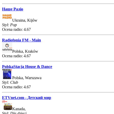
Наше Радіо
Ukraina, Kijów
Styl: Pop
Ocena radio: 4.67
Radiofonia FM - Main
Polska, Kraków
Ocena radio: 4.67
PolskaStacja House & Dance
Polska, Warszawa
Styl: Club
Ocena radio: 4.67
ETVnet.com - Детский мир
Kanada,
Styl: Dla dzieci