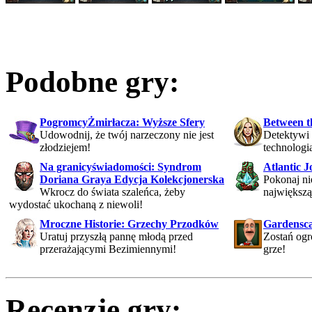
Podobne gry:
PogromcyŻmirłacza: Wyższe Sfery
Between t
Udowodnij, że twój narzeczony nie jest
Detektywi 
złodziejem!
technologia
Na granicyświadomości: Syndrom
Atlantic 
Doriana Graya Edycja Kolekcjonerska
Pokonaj ni
Wkrocz do świata szaleńca, żeby
największą
wydostać ukochaną z niewoli!
Mroczne Historie: Grzechy Przodków
Gardensc
Uratuj przyszłą pannę młodą przed
Zostań ogr
przerażającymi Bezimiennymi!
grze!
Recenzje gry: