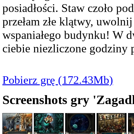
posiadłości. Staw czoło p
przełam złe klątwy, uwolnij
wspaniałego budynku! W dw
ciebie niezliczone godziny 
Pobierz grę (172.43Mb)
Screenshots gry 'Zaga