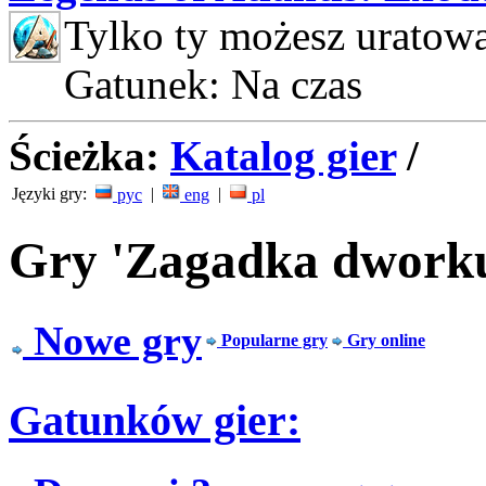
Tylko ty możesz uratow
Gatunek: Na czas
Ścieżka:
Katalog gier
/
Języki gry:
|
|
рус
eng
pl
Gry 'Zagadka dworku
Nowe gry
Popularne gry
Gry online
Gatunków gier: