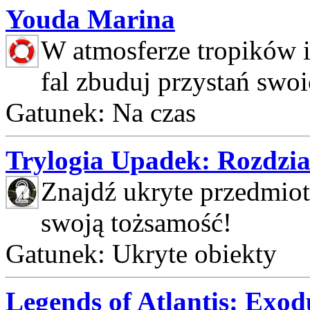
Youda Marina
W atmosferze tropików 
fal zbuduj przystań swo
Gatunek: Na czas
Trylogia Upadek: Rozdzia
Znajdź ukryte przedmioty
swoją tożsamość!
Gatunek: Ukryte obiekty
Legends of Atlantis: Exod