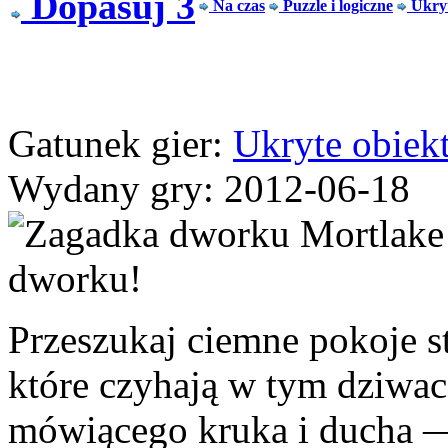
Dopasuj 3
Na czas
Puzzle i logiczne
Ukryt
Gatunek gier:
Ukryte obiek
Wydany gry: 2012-06-18
Przeszukaj ciemne pokoje st
które czyhają w tym dziwa
mówiącego kruka i ducha 