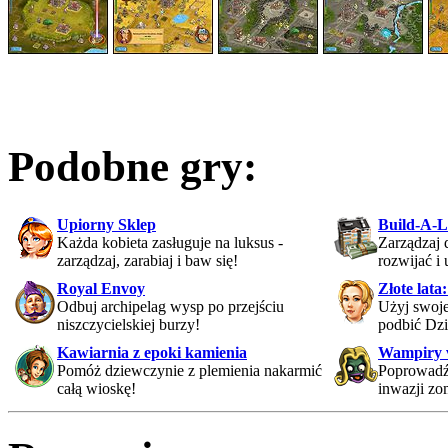
Podobne gry:
Upiorny Sklep
Build-A-L
Każda kobieta zasługuje na luksus -
Zarządzaj
zarządzaj, zarabiaj i baw się!
rozwijać i 
Royal Envoy
Złote lat
Odbuj archipelag wysp po przejściu
Użyj swoje
niszczycielskiej burzy!
podbić Dzi
Kawiarnia z epoki kamienia
Wampiry 
Pomóż dziewczynie z plemienia nakarmić
Poprowadź
całą wioskę!
inwazji zo