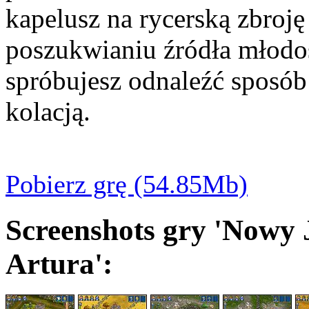
kapelusz na rycerską zbroję
poszukwianiu źródła młodo
spróbujesz odnaleźć sposó
kolacją.
Pobierz grę (54.85Mb)
Screenshots gry 'Nowy 
Artura':