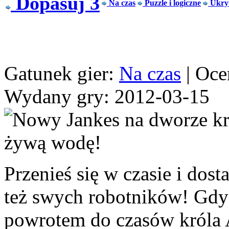
Dopasuj 3
Na czas
Puzzle i logiczne
Ukryt
Gatunek gier:
Na czas
| Oce
Wydany gry: 2012-03-15
Przenieś się w czasie i dos
też swych robotników! Gdy 
powrotem do czasów króla A