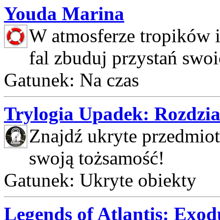
Youda Marina
W atmosferze tropików 
fal zbuduj przystań swo
Gatunek: Na czas
Trylogia Upadek: Rozdzia
Znajdź ukryte przedmioty
swoją tożsamość!
Gatunek: Ukryte obiekty
Legends of Atlantis: Exod