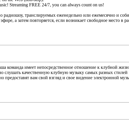
c music! Streaming FREE 24/7, you can always count on us!
во радиошоу, транслируемых еженедельно или ежемесячно и с
фире, а затем повторяется, если возникает свободное место в р
ша команда имеет непосредственное отношение к клубной жизни
о слушать качественную клубную музыку самых разных стилей и на
о предоставят вам свой взгляд и свое видение электронной муз