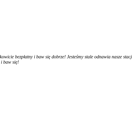
ałkowicie bezpłatny i baw się dobrze! Jesteśmy stale odnawia nasze stac
 i baw się!