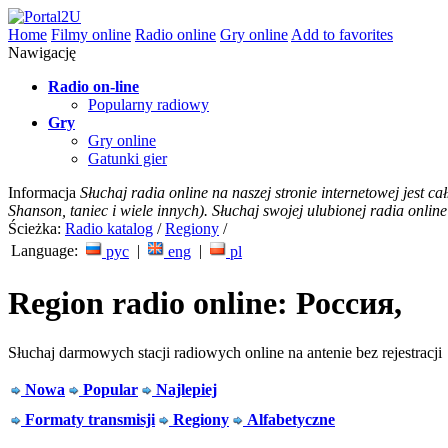
Home
Filmy online
Radio online
Gry online
Add to favorites
Nawigację
Radio on-line
Popularny radiowy
Gry
Gry online
Gatunki gier
Informacja
Słuchaj radia online na naszej stronie internetowej jest c
Shanson, taniec i wiele innych). Słuchaj swojej ulubionej radia online
Ścieżka:
Radio katalog
/
Regiony
/
Language:
|
|
рус
eng
pl
Region radio online: Россия,
Słuchaj darmowych stacji radiowych online na antenie bez rejestracji
Nowa
Popular
Najlepiej
Formaty transmisji
Regiony
Alfabetyczne