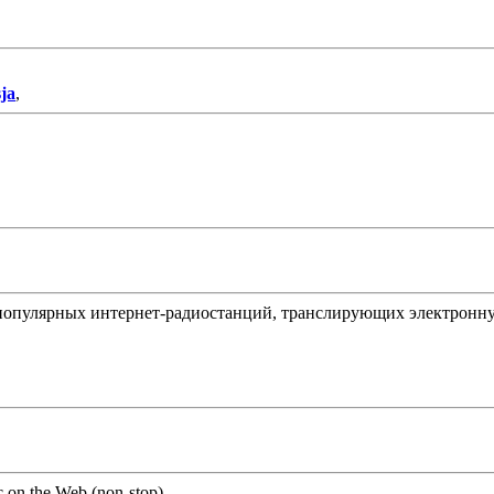
ja
,
 популярных интернет-радиостанций, транслирующих электронн
 on the Web (non-stop).