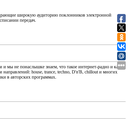
обирающие широкую аудиторию поклонников электронной
асписании передач.
 и мы не понаслышке знаем, что такое интернет-радио и как
правлений: house, trance, techno, D'n'B, chillout и многих
ыки в авторских программах.