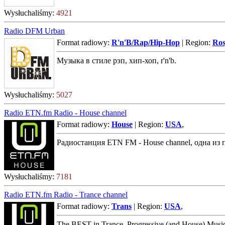
Wysłuchaliśmy:
4921
Radio DFM Urban
Format radiowy:
R'n'B/Rap/Hip-Hop
| Region:
Ros
Музыка в стиле рэп, хип-хоп, r'n'b.
Wysłuchaliśmy:
5027
Radio ETN.fm Radio - House channel
Format radiowy:
House
| Region:
USA
,
Радиостанция ETN FM - House channel, одна из
Wysłuchaliśmy:
7181
Radio ETN.fm Radio - Trance channel
Format radiowy:
Trans
| Region:
USA
,
The BEST in Trance, Progressive (and House) Music