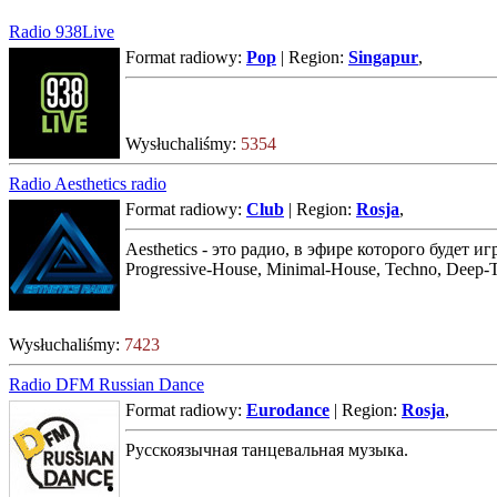
Radio 938Live
Format radiowy:
Pop
| Region:
Singapur
,
Wysłuchaliśmy:
5354
Radio Aesthetics radio
Format radiowy:
Club
| Region:
Rosja
,
Aesthetics - это радио, в эфире которого будет
Progressive-House, Minimal-House, Techno, Deep-
Wysłuchaliśmy:
7423
Radio DFM Russian Dance
Format radiowy:
Eurodance
| Region:
Rosja
,
Русскоязычная танцевальная музыка.