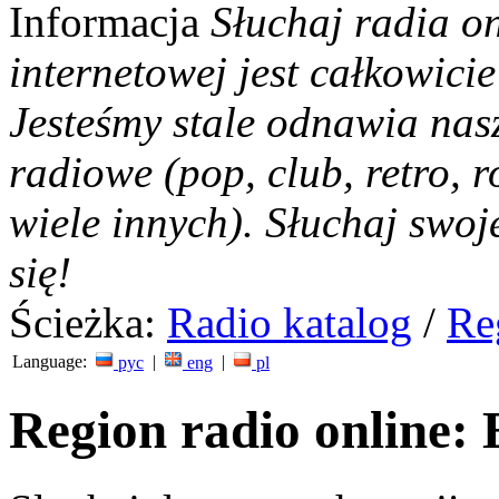
Informacja
Słuchaj radia on
internetowej jest całkowicie
Jesteśmy stale odnawia nas
radiowe (pop, club, retro, r
wiele innych). Słuchaj swoj
się!
Ścieżka:
Radio katalog
/
Re
Language:
|
|
рус
eng
pl
Region radio online: 