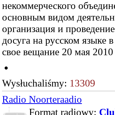
некоммерческого объедин
основным видом деятельн
организация и проведени
досуга на русском языке 
свое вещание 20 мая 2010 
Wysłuchaliśmy:
13309
Radio Noorteraadio
Format radiowy:
Cl