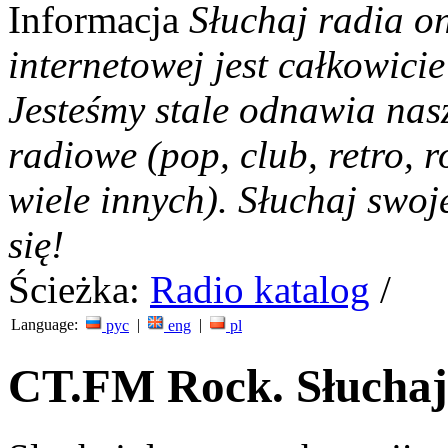
Informacja
Słuchaj radia on
internetowej jest całkowicie
Jesteśmy stale odnawia nas
radiowe (pop, club, retro, r
wiele innych). Słuchaj swoj
się!
Ścieżka:
Radio katalog
/
Language:
|
|
рус
eng
pl
CT.FM Rock. Słuchaj 