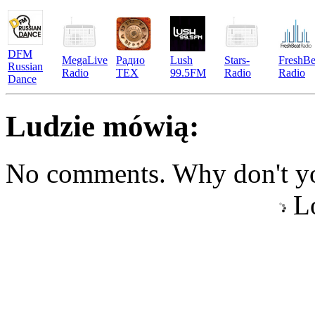
DFM
MegaLive
Радио
Lush
Stars-
FreshBe
Russian
Radio
TEX
99.5FM
Radio
Radio
Dance
Ludzie mówią:
No comments. Why don't yo
Lo