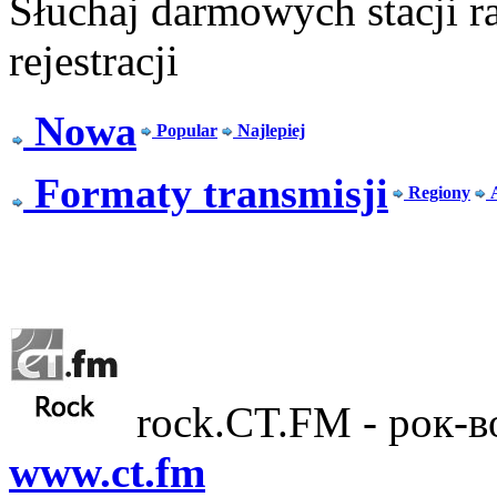
Słuchaj darmowych stacji r
rejestracji
Nowa
Popular
Najlepiej
Formaty transmisji
Regiony
rock.CT.FM - рок-в
www.ct.fm