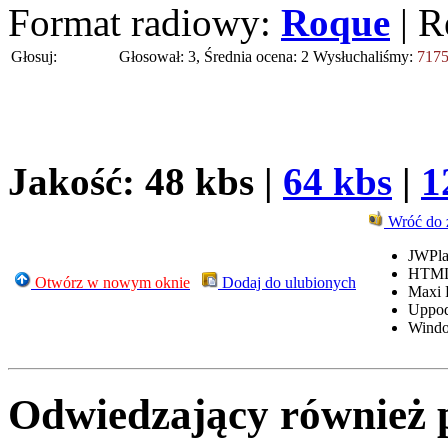
Format radiowy:
Roque
| R
Głosuj:
Głosował: 3, Średnia ocena: 2
Wysłuchaliśmy:
717
Jakość: 48 kbs |
64 kbs
|
1
Wróć do 
JWPla
HTML
Otwórz w nowym oknie
Dodaj do ulubionych
Maxi 
Uppo
Windo
Odwiedzający również 