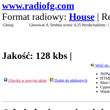
www.radiofg.com
Format radiowy:
House
| R
Głosuj:
Głosował: 8, Średnia ocena: 4.25
Wysłuchaliśmy:
1
Jakość: 128 kbs |
Wróć do 
JWPla
HTML
Otwórz w nowym oknie
Dodaj do ulubionych
Maxi 
Uppo
Windo