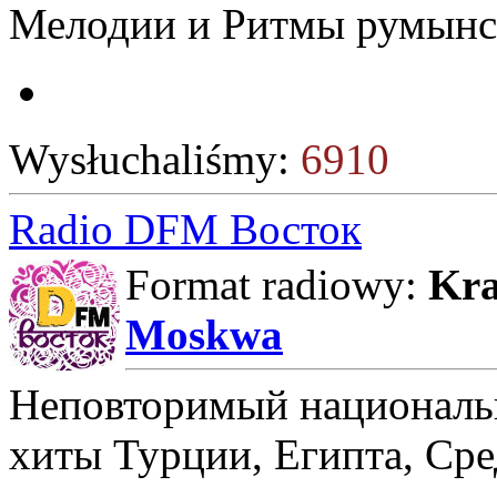
Мелодии и Ритмы румынс
Wysłuchaliśmy:
6910
Radio DFM Восток
Format radiowy:
Kra
Moskwa
Неповторимый национальн
хиты Турции, Египта, Сре