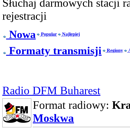
Słuchaj darmowych stacji r
rejestracji
Nowa
Popular
Najlepiej
Formaty transmisji
Regiony
Radio DFM Buharest
Format radiowy:
Kra
Moskwa