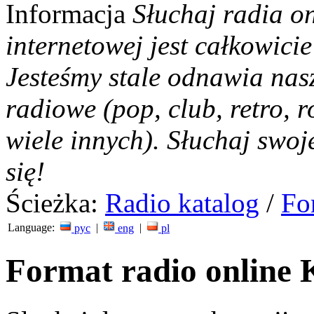
Informacja
Słuchaj radia on
internetowej jest całkowicie
Jesteśmy stale odnawia nas
radiowe (pop, club, retro, r
wiele innych). Słuchaj swoj
się!
Ścieżka:
Radio katalog
/
Fo
Language:
|
|
рус
eng
pl
Format radio online 