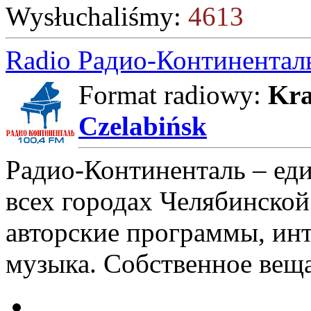
Wysłuchaliśmy:
4613
Radio Радио-Континентал
Format radiowy:
Kra
Czelabińsk
Радио-Континенталь – ед
всех городах Челябинской
авторские программы, инт
музыка. Собственное веща