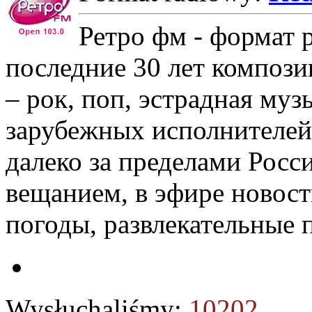
Ретро фм - формат 
последние 30 лет композ
– рок, поп, эстрадная муз
зарубежных исполнителей
далеко за пределами Рос
вещанием, в эфире новост
погоды, развлекательные
Wysłuchaliśmy:
10202