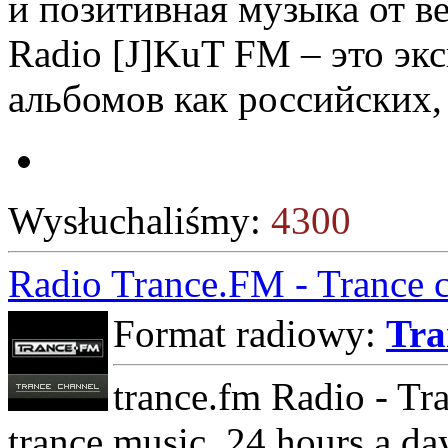
и позитивная музыка от 
Radio [J]KuT FM – это эк
альбомов как российских, 
Wysłuchaliśmy:
4300
Radio Trance.FM - Trance 
Format radiowy:
Tra
trance.fm Radio - Tra
trance music, 24 hours a da