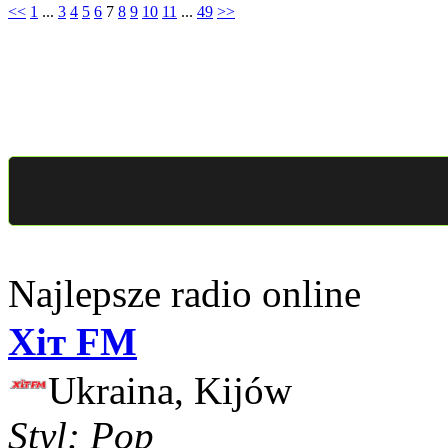
<<
1
...
3
4
5
6
7
8
9
10
11
...
49
>>
Najlepsze radio online
Хіт FM
Ukraina, Kijów
Styl: Pop