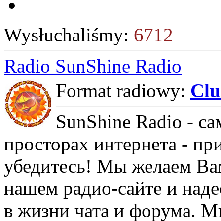
Wysłuchaliśmy:
6712
Radio SunShine Radio
Format radiowy:
Cl
SunShine Radio - са
просторах интернета - пр
убедитесь! Мы желаем Ва
нашем радио-сайте и наде
в жизни чата и форума. М