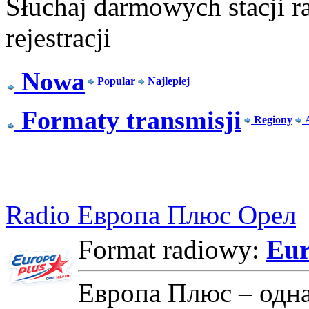
Słuchaj darmowych stacji r
rejestracji
Nowa
Popular
Najlepiej
Formaty transmisji
Regiony
Radio Европа Плюс Орел
Format radiowy:
Eur
Европа Плюс – одн