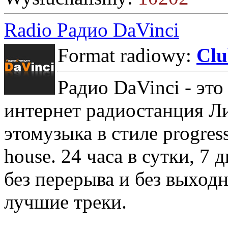
Radio Радио DaVinci
Format radiowy:
Cl
Радио DaVinci - это
интернет радиостанция Ли
этомузыка в стиле progress
house. 24 часа в сутки, 7 
без перерыва и без выход
лучшие треки.