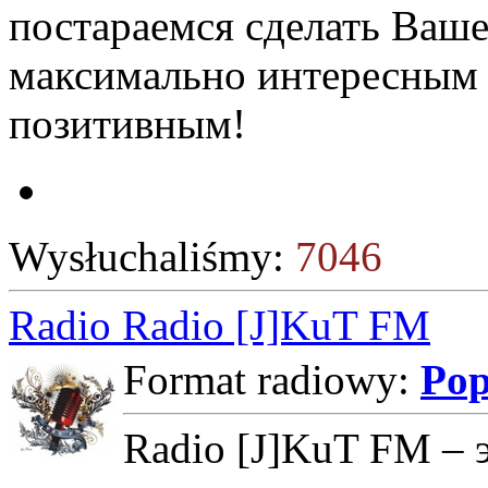
постараемся сделать Ваше
максимально интересным 
позитивным!
Wysłuchaliśmy:
7046
Radio Radio [J]KuT FM
Format radiowy:
Po
Radio [J]KuT FM – 