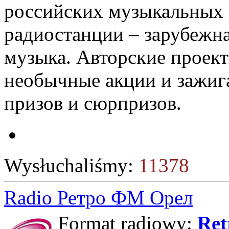
российских музыкальных 
радиостанции – зарубежна
музыка. Авторские проект
необычные акции и зажиг
призов и сюрпризов.
Wysłuchaliśmy:
11378
Radio Ретро ФМ Орел
Format radiowy:
Ret