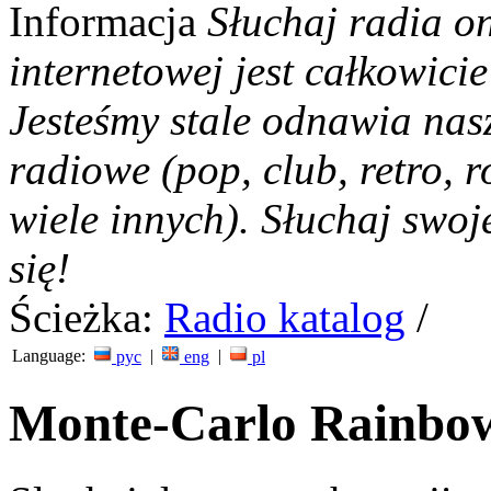
Informacja
Słuchaj radia on
internetowej jest całkowicie
Jesteśmy stale odnawia nas
radiowe (pop, club, retro, r
wiele innych). Słuchaj swoj
się!
Ścieżka:
Radio katalog
/
Language:
|
|
рус
eng
pl
Monte-Carlo Rainbow.