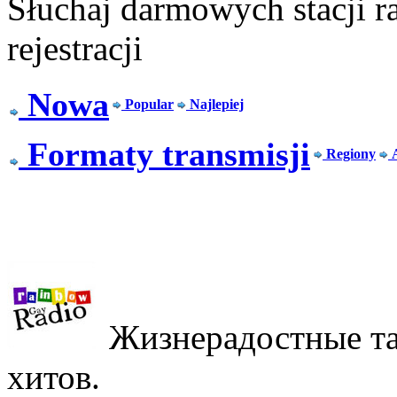
Słuchaj darmowych stacji r
rejestracji
Nowa
Popular
Najlepiej
Formaty transmisji
Regiony
Жизнерадостные та
хитов.