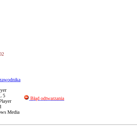
02
zawodnika
yer
 5
Błąd odtwarzania
Player
d
ws Media