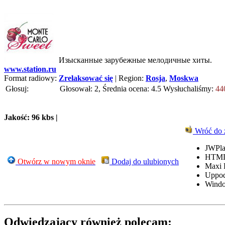
Изысканные зарубежные мелодичные хиты.
www.station.ru
Format radiowy:
Zrelaksować się
| Region:
Rosja
,
Moskwa
Głosuj:
Głosował: 2, Średnia ocena: 4.5
Wysłuchaliśmy:
44
Jakość: 96 kbs |
Wróć do 
JWPla
HTML
Otwórz w nowym oknie
Dodaj do ulubionych
Maxi 
Uppo
Windo
Odwiedzający również polecam: