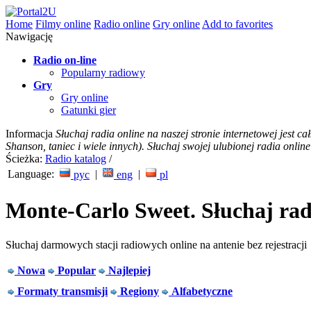
Home
Filmy online
Radio online
Gry online
Add to favorites
Nawigację
Radio on-line
Popularny radiowy
Gry
Gry online
Gatunki gier
Informacja
Słuchaj radia online na naszej stronie internetowej jest c
Shanson, taniec i wiele innych). Słuchaj swojej ulubionej radia online
Ścieżka:
Radio katalog
/
Language:
|
|
рус
eng
pl
Monte-Carlo Sweet. Słuchaj rad
Słuchaj darmowych stacji radiowych online na antenie bez rejestracji
Nowa
Popular
Najlepiej
Formaty transmisji
Regiony
Alfabetyczne