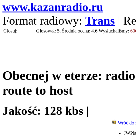
www.kazanradio.ru
Format radiowy:
Trans
| R
Głosuj:
Głosował: 5, Średnia ocena: 4.6
Wysłuchaliśmy:
60
Obecnej w eterze:
radio
route to host
Jakość: 128 kbs |
Wróć do 
JWPla