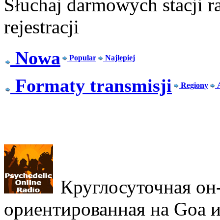
Słuchaj darmowych stacji r
rejestracji
Nowa
Popular
Najlepiej
Formaty transmisji
Regiony
Круглосуточная он-
ориентированная на Goa и 