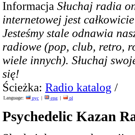
Informacja
Słuchaj radia on
internetowej jest całkowicie
Jesteśmy stale odnawia nas
radiowe (pop, club, retro, r
wiele innych). Słuchaj swoj
się!
Ścieżka:
Radio katalog
/
Language:
|
|
рус
eng
pl
Psychedelic Kazan Rad