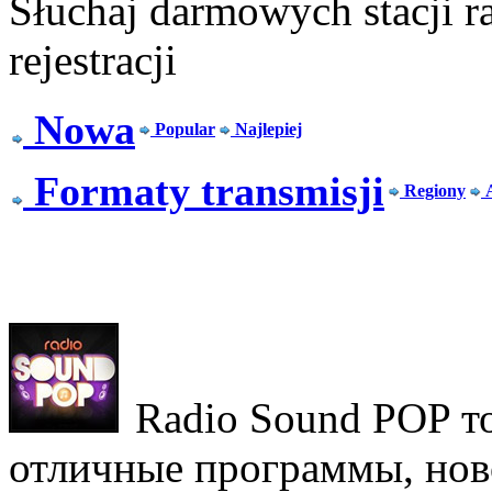
Słuchaj darmowych stacji r
rejestracji
Nowa
Popular
Najlepiej
Formaty transmisji
Regiony
Radio Sound POP т
отличные программы, ново