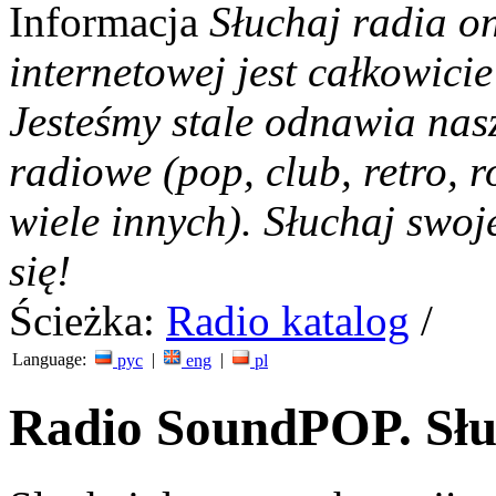
Informacja
Słuchaj radia on
internetowej jest całkowicie
Jesteśmy stale odnawia nas
radiowe (pop, club, retro, r
wiele innych). Słuchaj swoj
się!
Ścieżka:
Radio katalog
/
Language:
|
|
рус
eng
pl
Radio SoundPOP. Słuc