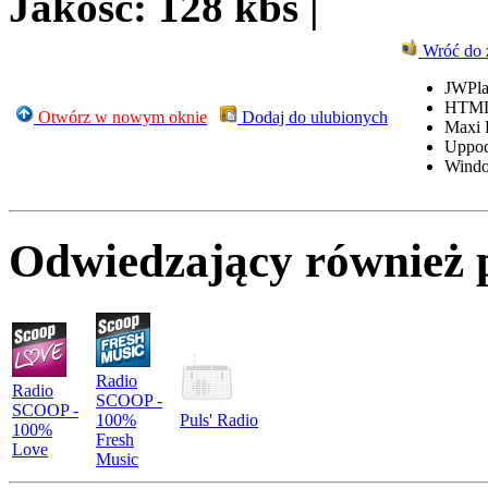
Jakość: 128 kbs |
Wróć do 
JWPla
HTML
Otwórz w nowym oknie
Dodaj do ulubionych
Maxi 
Uppo
Windo
Odwiedzający również 
Radio
Radio
SCOOP -
SCOOP -
100%
Puls' Radio
100%
Fresh
Love
Music