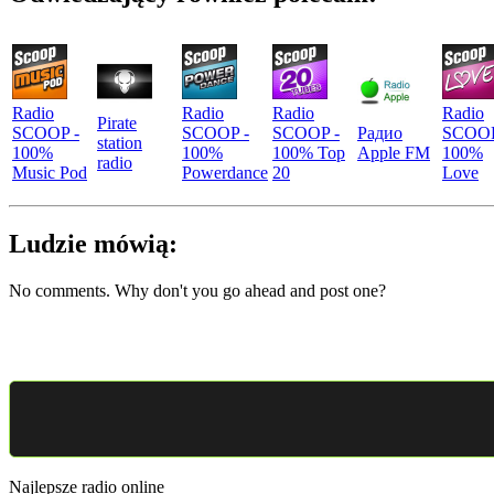
Radio
Radio
Radio
Radio
Pirate
SCOOP -
SCOOP -
SCOOP -
Радио
SCOOP
station
100%
100%
100% Top
Apple FM
100%
radio
Music Pod
Powerdance
20
Love
Ludzie mówią:
No comments. Why don't you go ahead and post one?
Najlepsze radio online