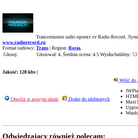
Trancemission radio проект от Radio Record. Луч
www.radiorecord.ru
Format radiowy:
Trans
| Region:
Rosja
,
Głosuj:
Głosował: 4, Średnia ocena: 4.5
Wysłuchaliśmy:
53
Jakość: 128 kbs |
Wróć do 
JWPla
HTML
Otwórz w nowym oknie
Dodaj do ulubionych
Maxi 
Uppo
Windo
Odwiedzający również polecam: