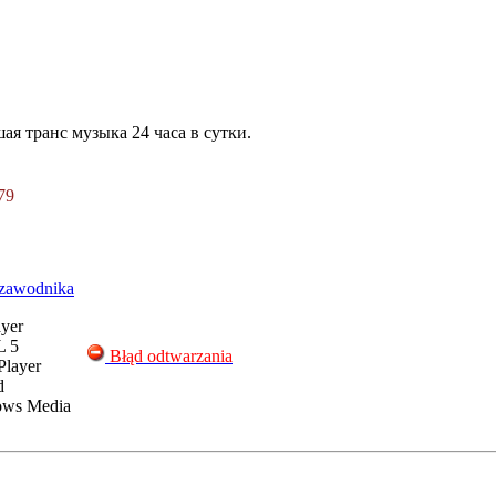
шая транс музыка 24 часа в сутки.
79
zawodnika
yer
 5
Błąd odtwarzania
Player
d
ws Media