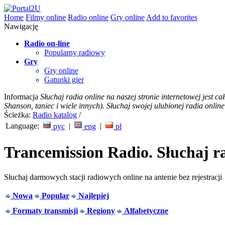
Home
Filmy online
Radio online
Gry online
Add to favorites
Nawigację
Radio on-line
Popularny radiowy
Gry
Gry online
Gatunki gier
Informacja
Słuchaj radia online na naszej stronie internetowej jest c
Shanson, taniec i wiele innych). Słuchaj swojej ulubionej radia online
Ścieżka:
Radio katalog
/
Language:
|
|
рус
eng
pl
Trancemission Radio. Słuchaj ra
Słuchaj darmowych stacji radiowych online na antenie bez rejestracji
Nowa
Popular
Najlepiej
Formaty transmisji
Regiony
Alfabetyczne