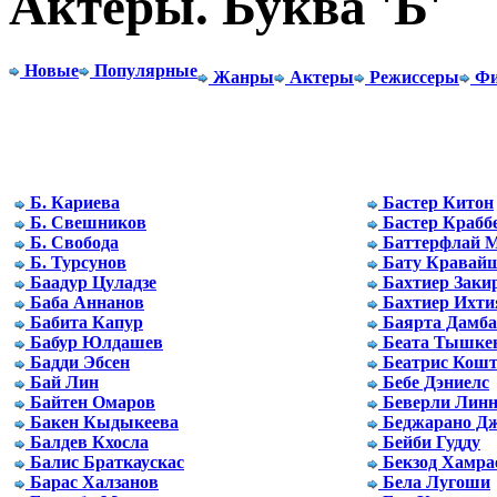
Актеры. Буква 'Б'
Новые
Популярные
Жанры
Актеры
Режиссеры
Фи
Б. Кариева
Бастер Китон
Б. Свешников
Бастер Крабб
Б. Свобода
Баттерфлай 
Б. Турсунов
Бату Кравай
Баадур Цуладзе
Бахтиер Заки
Баба Аннанов
Бахтиер Ихти
Бабита Капур
Баярта Дамба
Бабур Юлдашев
Беата Тышке
Бадди Эбсен
Беатрис Кош
Бай Лин
Бебе Дэниелс
Байтен Омаров
Беверли Лин
Бакен Кыдыкеева
Беджарано Д
Балдев Кхосла
Бейби Гудду
Балис Браткаускас
Бекзод Хамра
Барас Халзанов
Бела Лугоши