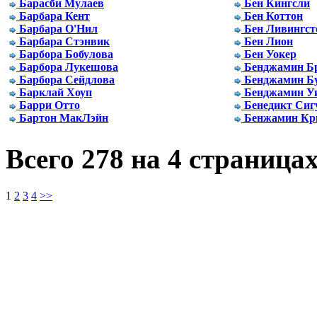
Барасби Мулаев
Бен Кингсли
Барбара Кент
Бен Коттон
Барбара О'Нил
Бен Ливингст
Барбара Стэнвик
Бен Лион
Барбора Бобулова
Бен Уокер
Барбора Лукешова
Бенджамин Б
Барбора Сейдлова
Бенджамин Б
Барклай Хоуп
Бенджамин У
Барри Отто
Бенедикт Сиг
Бартон МакЛэйн
Бенжамин Кри
Всего 278 на 4 страница
1
2
3
4
>>