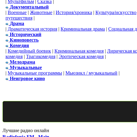
|
Мультфильм
|
Сказка
|
Документальный
|
Военные
|
Животные
|
История/хроника
|
Культура/искусство
путешествия
|
Драма
|
Драматическая история
|
Криминальная драма
|
Социальная 
Исторический
Киноповесть
Комедия
|
Комедийный боевик
|
Криминальная комедия
|
Лирическая к
комедия
|
Трагикомедия
|
Эротическая комедия
|
Мелодрама
Музыкальные
|
Музыкальные программы
|
Мьюзикл / музыкальный
|
Неигровое кино
Лучшие радио онлайн
Radiofonia FM - Main