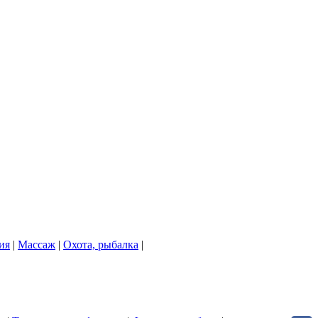
ия
|
Массаж
|
Охота, рыбалка
|