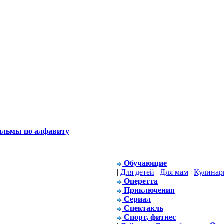
льмы по алфавиту
Обучающие
|
Для детей
|
Для мам
|
Кулинар
Оперетта
Приключения
Сериал
Спектакль
Спорт, фитнес