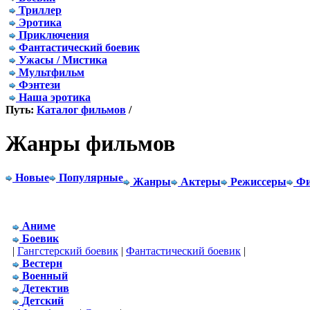
Триллер
Эротика
Приключения
Фантастический боевик
Ужасы / Мистика
Мультфильм
Фэнтези
Наша эротика
Путь:
Каталог фильмов
/
Жанры фильмов
Новые
Популярные
Жанры
Актеры
Режиссеры
Фи
Аниме
Боевик
|
Гангстерский боевик
|
Фантастический боевик
|
Вестерн
Военный
Детектив
Детский