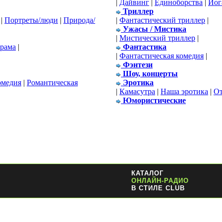
|
Дайвинг
|
Единоборства
|
Йог
Триллер
|
Портреты/люди
|
Природа/
|
Фантастический триллер
|
Ужасы / Мистика
|
Мистический триллер
|
драма
|
Фантастика
|
Фантастическая комедия
|
Фэнтези
Шоу, концерты
омедия
|
Романтическая
Эротика
|
Камасутра
|
Наша эротика
|
От
Юмористические
КАТАЛОГ
ОНЛАЙН-РАДИО
В СТИЛЕ CLUB