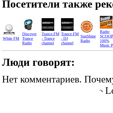
Посетители также ре
Radio
Discover
Trance.FM
Trance.FM
SunShine
SCOOP
White FM
Trance
- Trance
- DJ
Radio
100%
Radio
channel
channel
Music 
Люди говорят:
Нет комментариев. Почему
Lo