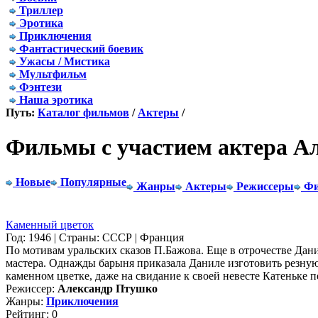
Триллер
Эротика
Приключения
Фантастический боевик
Ужасы / Мистика
Мультфильм
Фэнтези
Наша эротика
Путь:
Каталог фильмов
/
Актеры
/
Фильмы с участием актера А
Новые
Популярные
Жанры
Актеры
Режиссеры
Фи
Каменный цветок
Год: 1946 | Страны: СССР | Франция
По мотивам уральских сказов П.Бажова. Еще в отрочестве Дани
мастера. Однажды барыня приказала Даниле изготовить резную 
каменном цветке, даже на свидание к своей невесте Катеньке п
Режиссер:
Александр Птушко
Жанры:
Приключения
Рейтинг: 0