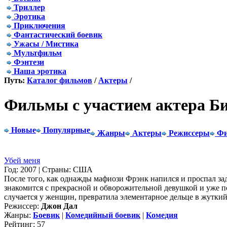
Триллер
Эротика
Приключения
Фантастический боевик
Ужасы / Мистика
Мультфильм
Фэнтези
Наша эротика
Путь:
Каталог фильмов
/
Актеры
/
Фильмы с участием актера Б
Новые
Популярные
Жанры
Актеры
Режиссеры
Фи
Убей меня
Год: 2007 | Страны: США
После того, как однажды мафиози Фрэнк напился и проспал зада
знакомится с прекрасной и обворожительной девушкой и уже п
случается у женщин, превратила элементарное дельце в жуткий 
Режиссер:
Джон Дал
Жанры:
Боевик
|
Комедийный боевик
|
Комедия
Рейтинг: 57