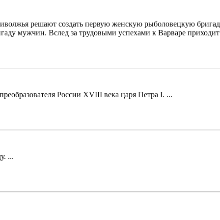
волжья решают создать первую женскую рыболовецкую бригаду. 
аду мужчин. Вслед за трудовыми успехами к Варваре приходит и
еобразователя России XVIII века царя Петра I. ...
 ...