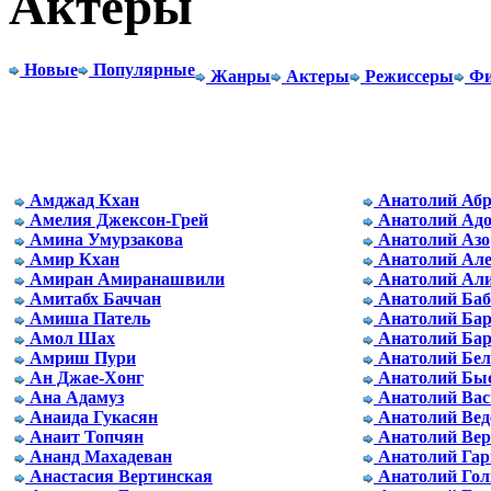
Актеры
Новые
Популярные
Жанры
Актеры
Режиссеры
Фи
Амджад Кхан
Анатолий Аб
Амелия Джексон-Грей
Анатолий Адо
Амина Умурзакова
Анатолий Азо
Амир Кхан
Анатолий Але
Амиран Амиранашвили
Анатолий Ал
Амитабх Баччан
Анатолий Баб
Амиша Патель
Анатолий Бар
Амол Шах
Анатолий Ба
Амриш Пури
Анатолий Бе
Ан Джае-Хонг
Анатолий Бы
Ана Адамуз
Анатолий Вас
Анаида Гукасян
Анатолий Вед
Анаит Топчян
Анатолий Вер
Ананд Махадеван
Анатолий Гар
Анастасия Вертинская
Анатолий Гол