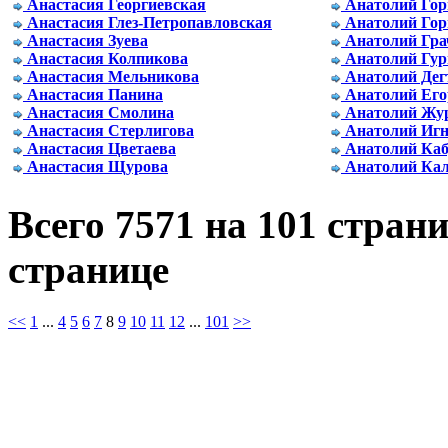
Анастасия Георгиевская
Анатолий Гор
Анастасия Глез-Петропавловская
Анатолий Го
Анастасия Зуева
Анатолий Гра
Анастасия Колпикова
Анатолий Гур
Анастасия Мельникова
Анатолий Дег
Анастасия Панина
Анатолий Его
Анастасия Смолина
Анатолий Жу
Анастасия Стерлигова
Анатолий Игн
Анастасия Цветаева
Анатолий Каб
Анастасия Щурова
Анатолий Ка
Всего 7571 на 101 стран
странице
<<
1
...
4
5
6
7
8
9
10
11
12
...
101
>>