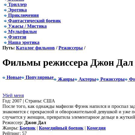
Триллер
Эротика
Приключения
Фантастический боевик
Ужасы / Мистика
Мультфильм
Фэнтези
Наша эротика
Путь:
Каталог фильмов
/
Режиссеры
/
Фильмы режиссера Джон Дал
Новые
Популярные
Жанры
Актеры
Режиссеры
Фи
Убей меня
Год: 2007 | Страны: США
После того, как однажды мафиози Фрэнк напился и проспал зада
знакомится с прекрасной и обворожительной девушкой и уже п
случается у женщин, превратила элементарное дельце в жуткий 
Режиссер:
Джон Дал
Жанры:
Боевик
|
Комедийный боевик
|
Комедия
Рейтинг: 57