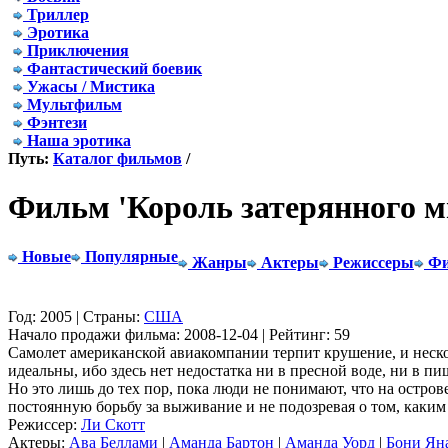
Триллер
Эротика
Приключения
Фантастический боевик
Ужасы / Мистика
Мультфильм
Фэнтези
Наша эротика
Путь:
Каталог фильмов
/
Фильм 'Король затерянного м
Новые
Популярные
Жанры
Актеры
Режиссеры
Фи
Год: 2005 | Страны:
США
Начало продажи фильма: 2008-12-04 | Рейтинг: 59
Cамолет американской авиакомпании терпит крушение, и неско
идеальны, ибо здесь нет недостатка ни в пресной воде, ни в пи
Но это лишь до тех пор, пока люди не понимают, что на остро
постоянную борьбу за выживание и не подозревая о том, каки
Режиссер:
Ли Скотт
Актеры:
Ава Беллами
|
Аманда Бартон
|
Аманда Уорд
|
Бони Ян