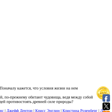
Поначалу кажется, что условия жизни на нем
ией, по-прежнему обитают чудовища, ведя между собой
юдей противостоять древней силе природы?
нс
|
Джефф Дентон
|
Крисс Энглин
|
Кристина Розенберг
|
Ли