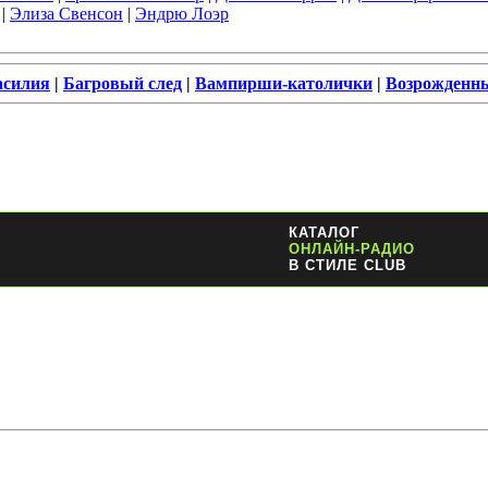
|
Элиза Свенсон
|
Эндрю Лоэр
асилия
|
Багровый след
|
Вампирши-католички
|
Возрожденн
КАТАЛОГ
ОНЛАЙН-РАДИО
В СТИЛЕ CLUB