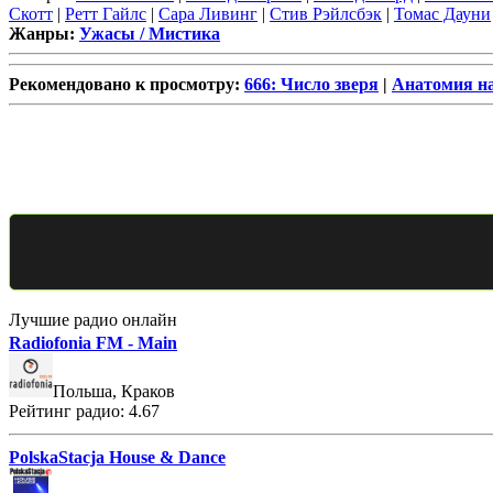
Скотт
|
Ретт Гайлс
|
Сара Ливинг
|
Стив Рэйлсбэк
|
Томас Дауни
Жанры:
Ужасы / Мистика
Рекомендовано к просмотру:
666: Число зверя
|
Анатомия н
Лучшие радио онлайн
Radiofonia FM - Main
Польша, Краков
Рейтинг радио: 4.67
PolskaStacja House & Dance