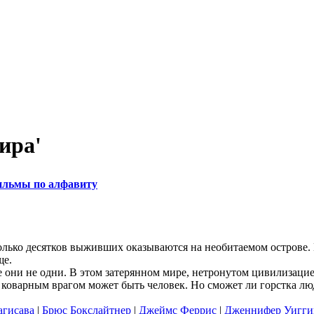
ира'
льмы по алфавиту
лько десятков выживших оказываются на необитаемом острове. 
ще.
ве они не одни. В этом затерянном мире, нетронутом цивилизац
м коварным врагом может быть человек. Но сможет ли горстка л
агисава
|
Брюс Бокслайтнер
|
Джеймс Феррис
|
Дженнифер Уигги