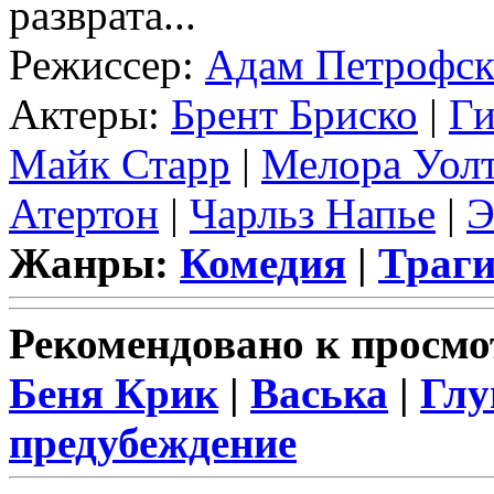
разврата...
Режиссер:
Адам Петрофс
Актеры:
Брент Бриско
|
Ги
Майк Старр
|
Мелора Уол
Атертон
|
Чарльз Напье
|
Э
Жанры:
Комедия
|
Траг
Рекомендовано к просмо
Беня Крик
|
Васька
|
Глу
предубеждение