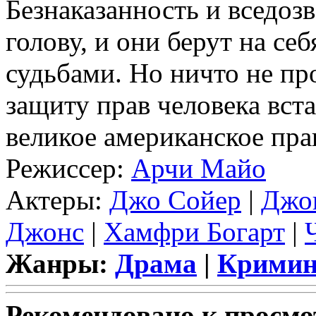
Безнаказанность и вседоз
голову, и они берут на се
судьбами. Но ничто не пр
защиту прав человека вста
великое американское пра
Режиссер:
Арчи Майо
Актеры:
Джо Сойер
|
Джо
Джонс
|
Хамфри Богарт
|
Жанры:
Драма
|
Кримин
Рекомендовано к просмо