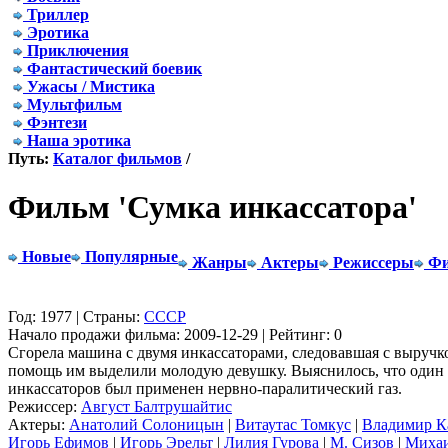
Триллер
Эротика
Приключения
Фантастический боевик
Ужасы / Мистика
Мультфильм
Фэнтези
Наша эротика
Путь:
Каталог фильмов
/
Фильм 'Сумка инкассатора'
Новые
Популярные
Жанры
Актеры
Режиссеры
Фи
Год: 1977 | Страны:
СССР
Начало продажи фильма: 2009-12-29 | Рейтинг: 0
Сгорела машина с двумя инкассаторами, следовавшая с выручко
помощь им выделили молодую девушку. Выяснилось, что один 
инкассаторов был применен нервно-паралитический газ.
Режиссер:
Август Балтрушайтис
Актеры:
Анатолий Солоницын
|
Витаутас Томкус
|
Владимир К
Игорь Ефимов
|
Игорь Эрельт
|
Лилия Гурова
|
М. Сизов
|
Михаи