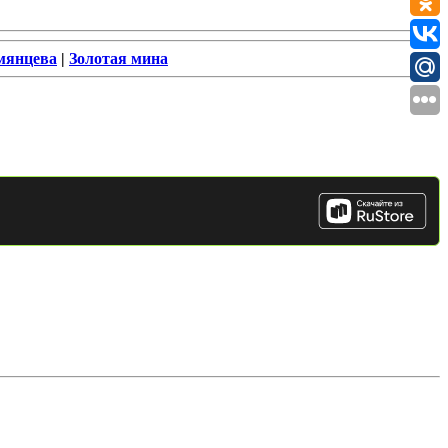
мянцева
|
Золотая мина