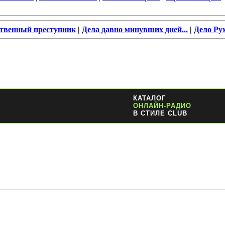
ственный преступник
|
Дела давно минувших дней...
|
Дело Ру
КАТАЛОГ
ОНЛАЙН-РАДИО
В СТИЛЕ CLUB