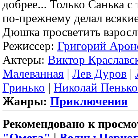
добрее... Только Санька 
по-прежнему делал всякие
Дюшка просветить взросл
Режиссер:
Григорий Арон
Актеры:
Виктор Краславс
Малеванная
|
Лев Дуров
|
Гринько
|
Николай Пенько
Жанры:
Приключения
Рекомендовано к просмо
"Омега"
|
Волны Черног