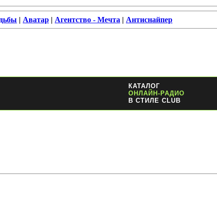
удьбы
|
Аватар
|
Агентство - Мечта
|
Антиснайпер
КАТАЛОГ
ОНЛАЙН-РАДИО
В СТИЛЕ CLUB