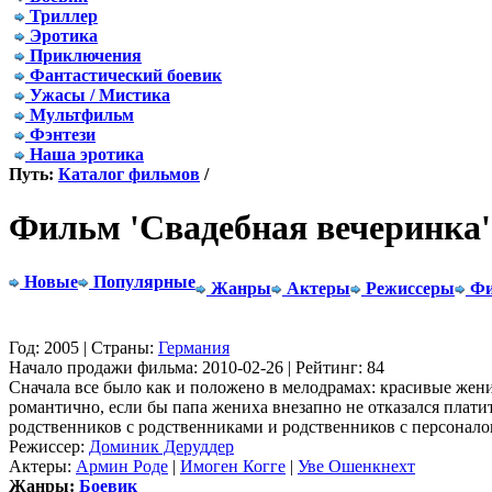
Триллер
Эротика
Приключения
Фантастический боевик
Ужасы / Мистика
Мультфильм
Фэнтези
Наша эротика
Путь:
Каталог фильмов
/
Фильм 'Свадебная вечеринка'
Новые
Популярные
Жанры
Актеры
Режиссеры
Фи
Год: 2005 | Страны:
Германия
Начало продажи фильма: 2010-02-26 | Рейтинг: 84
Сначала все было как и положено в мелодрамах: красивые жени
романтично, если бы папа жениха внезапно не отказался плат
родственников с родственниками и родственников с персонало
Режиссер:
Доминик Деруддер
Актеры:
Армин Роде
|
Имоген Когге
|
Уве Ошенкнехт
Жанры:
Боевик