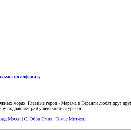
льмы по алфавиту
жных морях. Главные герои - Марама и Теранги любят друг друг
ару подбавляет разбушевавшийся ураган.
онд Мэсси
|
С. Обри Смит
|
Томас Митчелл