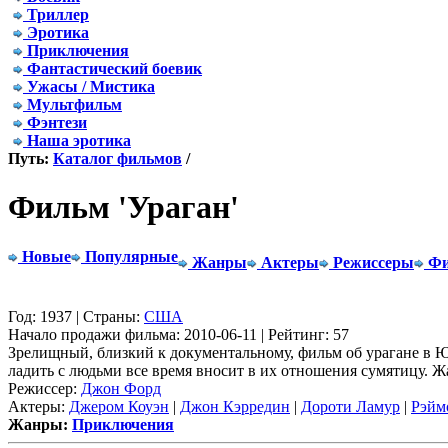
Триллер
Эротика
Приключения
Фантастический боевик
Ужасы / Мистика
Мультфильм
Фэнтези
Наша эротика
Путь:
Каталог фильмов
/
Фильм 'Ураган'
Новые
Популярные
Жанры
Актеры
Режиссеры
Фи
Год: 1937 | Страны:
США
Начало продажи фильма: 2010-06-11 | Рейтинг: 57
Зрелищный, близкий к документальному, фильм об урагане в Ю
ладить с людьми все время вносит в их отношения сумятицу. Ж
Режиссер:
Джон Форд
Актеры:
Джером Коуэн
|
Джон Кэрредин
|
Дороти Ламур
|
Рэйм
Жанры:
Приключения