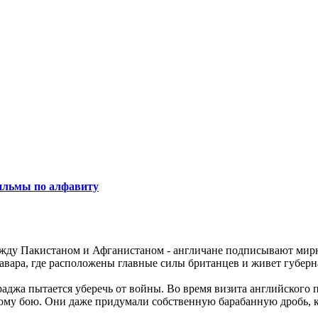
льмы по алфавиту
жду Пакистаном и Афганистаном - англичане подписывают мирн
авара, где расположены главные силы британцев и живет губерн
раджа пытается уберечь от войны. Во время визита английского
му бою. Они даже придумали собственную барабанную дробь, ко