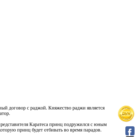
ый договор с раджой. Княжество раджи является
атор.
 представителя Каратеса принц подружился с юным
торую принц будет отбивать во время парадов.