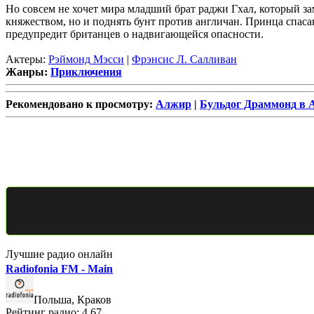
Но совсем не хочет мира младший брат раджи Гхал, который за
княжеством, но и поднять бунт против англичан. Принца спаса
предупредит британцев о надвигающейся опасности.
Актеры:
Рэймонд Мэсси
|
Фрэнсис Л. Салливан
Жанры:
Приключения
Рекомендовано к просмотру:
Алжир
|
Бульдог Драммонд в 
Лучшие радио онлайн
Radiofonia FM - Main
Польша, Краков
Рейтинг радио: 4.67