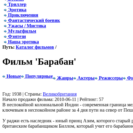
Триллер
Эротика
Приключения
Фантастический боевик
Ужасы / Мистика
Мультфильм
Фэнтези
Наша эротика
Путь:
Каталог фильмов
/
Фильм 'Барабан'
Новые
Популярные
Жанры
Актеры
Режиссеры
Фи
Год: 1938 | Страны:
Великобритания
Начало продажи фильма: 2010-06-11 | Рейтинг: 57
В неспокойной колониальной Индии - современная граница ме
ключевым в неспокойном районе за 4 дня пути на север от Пеш
У раджи есть наследник - юный принц Азим, которого старый 
британским барабанщиком Биллом, который учит его барабанно