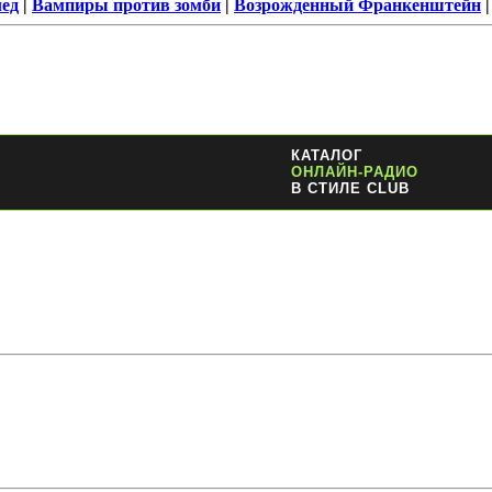
лед
|
Вампиры против зомби
|
Возрожденный Франкенштейн
КАТАЛОГ
ОНЛАЙН-РАДИО
В СТИЛЕ CLUB