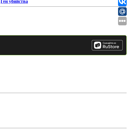
|
Ген убийства