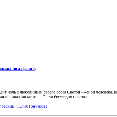
льмы по алфавиту
т ночь с любовницей своего босса Светой - женой человека, ко
авили: заказчик мертв, а Света бесследно исчезла…
ловский
|
Юлия Гончарова