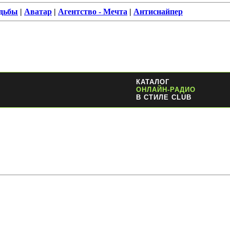
удьбы
|
Аватар
|
Агентство - Мечта
|
Антиснайпер
КАТАЛОГ
ОНЛАЙН-РАДИО
В СТИЛЕ CLUB