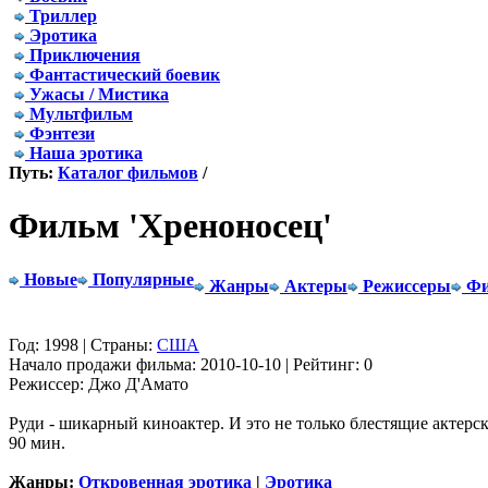
Триллер
Эротика
Приключения
Фантастический боевик
Ужасы / Мистика
Мультфильм
Фэнтези
Наша эротика
Путь:
Каталог фильмов
/
Фильм 'Хреноносец'
Новые
Популярные
Жанры
Актеры
Режиссеры
Фи
Год: 1998 | Страны:
США
Начало продажи фильма: 2010-10-10 | Рейтинг: 0
Режиссер: Джо Д'Амато
Руди - шикарный киноактер. И это не только блестящие актерс
90 мин.
Жанры:
Откровенная эротика
|
Эротика