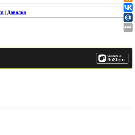
ся
|
Давалка