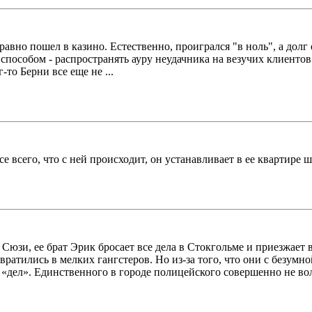
равно пошел в казино. Естественно, проигрался "в ноль", а долг
способом - распространять ауру неудачника на везучих клиентов
то Берни все еще не ...
е всего, что с ней происходит, он устанавливает в ее квартире 
зи, ее брат Эрик бросает все дела в Стокгольме и приезжает в
евратились в мелких гангстеров. Но из-за того, что они с безу
х «дел». Единственного в городе полицейского совершенно не вол