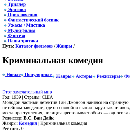
Триллер
Эротика
Приключения
Фантастический боевик
Ужасы / Мистика
Мультфильм
Фэнтези
Наша эротика
Путь:
Каталог фильмов
/
Жанры
/
Криминальная комедия
Новые
Популярные
Жанры
Актеры
Режиссеры
Фи
Этот замечательный мир
Год: 1939 | Страны: США
Молодой частный детектив Гай Джонсон нанялся на странную р
питейном заведении, где он спокойно выпил пару-стаканчиков,
места преступления, полиция арестовывает обоих — одного за с
Режиссер:
В.С. Ван Дайк
Жанры:
Комедия
| Криминальная комедия
Рейтинг: 0