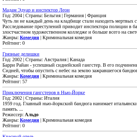
Мадам Эдуар и инспектор Леон
Год: 2004 | Страны: Бельгия | Германия | Франция
Чуть ли не каждый день на кладбище стали находить мертвых с
Расследование престулений приводит инспектора полиции в бар
злостчастном художественном колледже и больше всего на свете м
Жанры:
Комедия
| Криминальная комедия
Рейтинг: 0
Грязные делишки
Год: 2002 | Страны: Австралия | Канада
Барри Райан - успешный сиднейский гангстер. В его подчинени
Сидней, чтобы опустить с небес на землю зажравшегося бандюгу
Жанры:
Комедия
| Криминальная комедия
Рейтинг: 57
Приключения гангстеров в Нью-Йорке
Год: 2002 | Страны: Италия
1959 год. Главный нью-йоркский бандюга нанимает итальянских
память. ...
Режиссер:
Альдо
Жанры:
Комедия
| Криминальная комедия
Рейтинг: 0
Красный отель