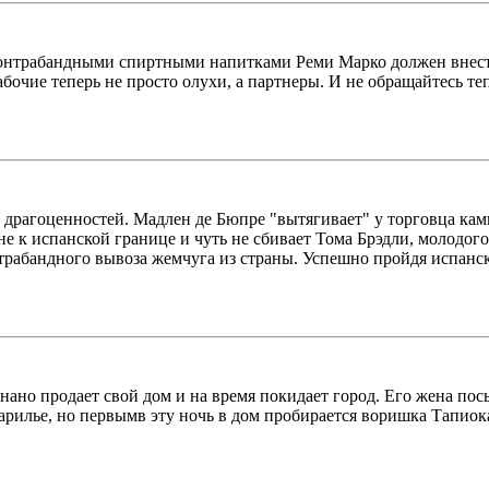
 контрабандными спиртными напитками Реми Марко должен внести
бочие теперь не просто олухи, а партнеры. И не обращайтесь тепе
 драгоценностей. Мадлен де Бюпре "вытягивает" у торговца ка
е к испанской границе и чуть не сбивает Тома Брэдли, молодого
трабандного вывоза жемчуга из страны. Успешно пройдя испанск
ано продает свой дом и на время покидает город. Его жена пос
арилье, но первымв эту ночь в дом пробирается воришка Тапиока