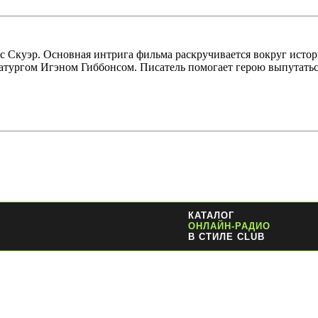
с Скуэр. Основная интрига фильма раскручивается вокруг исто
атургом Игэном Гиббонсом. Писатель помогает герою выпутатьс
КАТАЛОГ
ОНЛАЙН-РАДИО
В СТИЛЕ CLUB