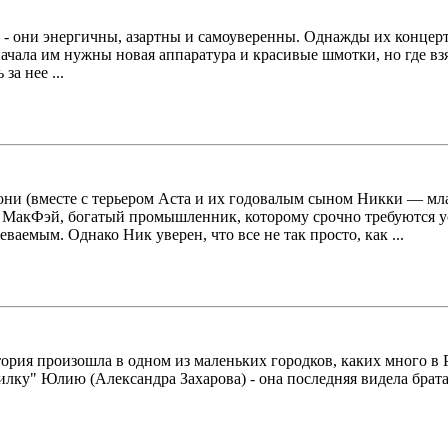
 - они энергичны, азартны и самоуверенны. Однажды их концерт
начала им нужны новая аппаратура и красивые шмотки, но где взя
за нее ...
 они (вместе с терьером Аста и их годовалым сыном Никки — м
к МакФэй, богатый промышленник, которому срочно требуются у
ваемым. Однако Ник уверен, что все не так просто, как ...
рия произошла в одном из маленьких городков, каких много в Р
лку" Юлию (Александра Захарова) - она последняя видела брата 