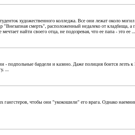
туденток художественного колледжа. Все они лежат около могил 
 "Внезапная смерть", расположенный недалеко от кладбища, а п
ечтает найти своего отца, не подозревая, что ее папа - это ее ..
и - подпольные бардели и казино. Даже полиция боится лезть к
. ...
 гангстеров, чтобы они "укокошили" его врага. Однако наемник