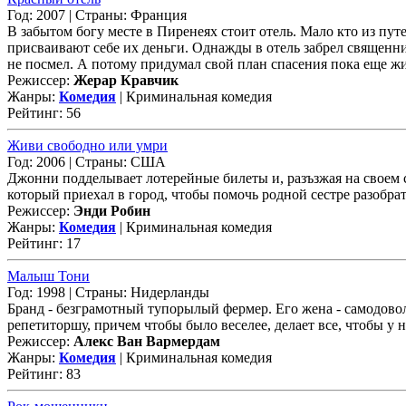
Год: 2007 | Страны: Франция
В забытом богу месте в Пиренеях стоит отель. Мало кто из пут
присваивают себе их деньги. Однажды в отель забрел священни
не посмел. А потому придумал свой план спасения пока еще жи
Режиссер:
Жерар Кравчик
Жанры:
Комедия
| Криминальная комедия
Рейтинг: 56
Живи свободно или умри
Год: 2006 | Страны: США
Джонни подделывает лотерейные билеты и, разъзжая на своем с
который приехал в город, чтобы помочь родной сестре разобрат
Режиссер:
Энди Робин
Жанры:
Комедия
| Криминальная комедия
Рейтинг: 17
Малыш Тони
Год: 1998 | Страны: Нидерланды
Бранд - безграмотный тупорылый фермер. Его жена - самодовол
репетиторшу, причем чтобы было веселее, делает все, чтобы у 
Режиссер:
Алекс Ван Вармердам
Жанры:
Комедия
| Криминальная комедия
Рейтинг: 83