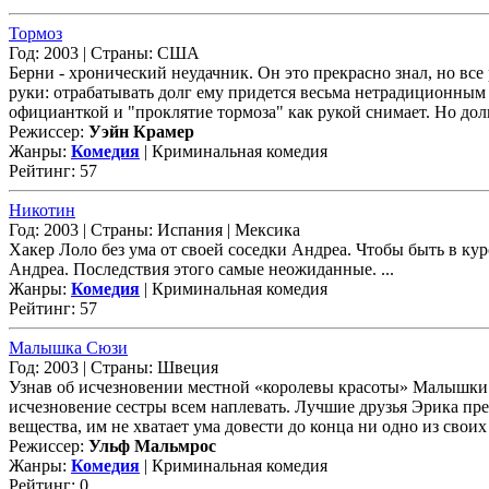
Тормоз
Год: 2003 | Страны: США
Берни - хронический неудачник. Он это прекрасно знал, но все 
руки: отрабатывать долг ему придется весьма нетрадиционным 
официанткой и "проклятие тормоза" как рукой снимает. Но долг-
Режиссер:
Уэйн Крамер
Жанры:
Комедия
| Криминальная комедия
Рейтинг: 57
Никотин
Год: 2003 | Страны: Испания | Мексика
Хакер Лоло без ума от своей соседки Андреа. Чтобы быть в курс
Андреа. Последствия этого самые неожиданные. ...
Жанры:
Комедия
| Криминальная комедия
Рейтинг: 57
Малышка Сюзи
Год: 2003 | Страны: Швеция
Узнав об исчезновении местной «королевы красоты» Малышки Сю
исчез­новение сестры всем наплевать. Лучшие друзья Эрика пр
вещества, им не хватает ума довести до конца ни одно из свои
Режиссер:
Ульф Мальмрос
Жанры:
Комедия
| Криминальная комедия
Рейтинг: 0