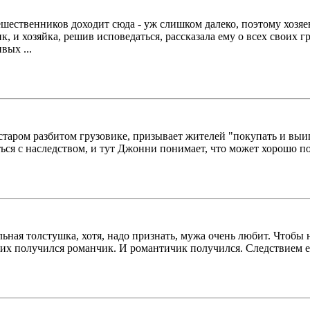
ешественников доходит сюда - уж слишком далеко, поэтому хозяев
к, и хозяйка, решив исповедаться, рассказала ему о всех своих
вых ...
таром разбитом грузовике, призывает жителей "покупать и выиг
ься с наследством, и тут Джонни понимает, что может хорошо под
ьная толстушка, хотя, надо признать, мужа очень любит. Чтобы 
них получился романчик. И романтичик получился. Следствием ег