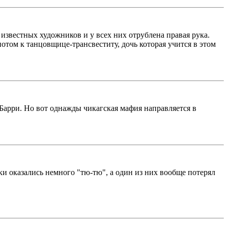
известных художников и у всех них отрублена правая рука.
отом к танцовщице-трансвеститу, дочь которая учится в этом
.
 Барри. Но вот однажды чикагская мафия направляется в
и оказались немного "тю-тю", а один из них вообще потерял