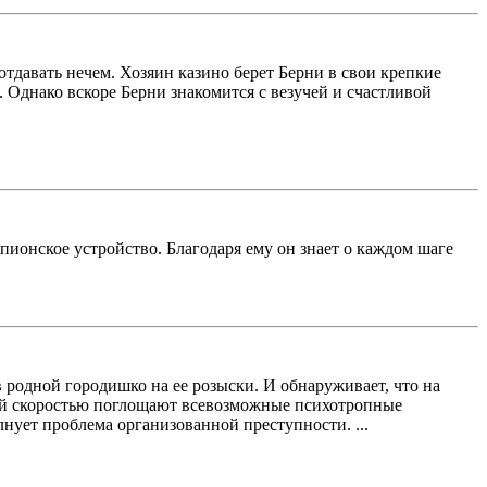
 отдавать нечем. Хозяин казино берет Берни в свои крепкие
. Однако вскоре Берни знакомится с везучей и счастливой
шпионское устройство. Благодаря ему он знает о каждом шаге
 родной городишко на ее розыски. И обнаруживает, что на
мной скоростью поглощают всевозможные психотропные
­нует проблема организованной преступности. ...