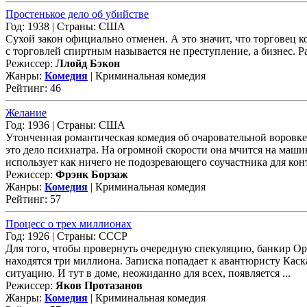
Простенькое дело об убийстве
Год: 1938 | Страны: США
Сухой закон официально отменен. А это значит, что торговец
с торговлей спиртным называется не преступление, а бизнес. Ра
Режиссер:
Ллойд Бэкон
Жанры:
Комедия
| Криминальная комедия
Рейтинг: 46
Желание
Год: 1936 | Страны: США
Утонченная романтическая комедия об очаровательной воровке
это дело психиатра. На огромной скорости она мчится на машин
использует как ничего не подозревающего соучастника для кон
Режиссер:
Фрэнк Борзаж
Жанры:
Комедия
| Криминальная комедия
Рейтинг: 57
Процесс о трех миллионах
Год: 1926 | Страны: СССР
Для того, чтобы провернуть очередную спекуляцию, банкир Орн
находятся три миллиона. Записка попадает к авантюристу Каск
ситуацию. И тут в доме, неожиданно для всех, появляется ...
Режиссер:
Яков Протазанов
Жанры:
Комедия
| Криминальная комедия