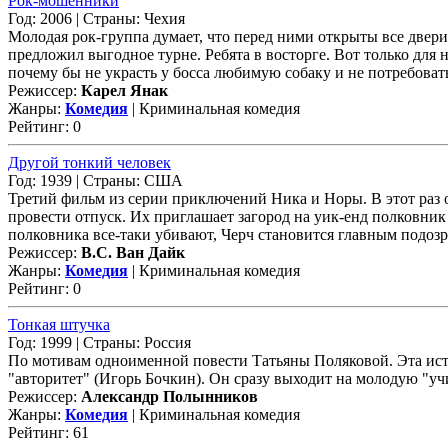
Рок-мошенники
Год: 2006 | Страны: Чехия
Молодая рок-группа думает, что перед ними открыты все двери
предложил выгодное турне. Ребята в восторге. Вот только для 
почему бы не украсть у босса любимую собаку и не потребовать 
Режиссер:
Карел Янак
Жанры:
Комедия
| Криминальная комедия
Рейтинг: 0
Другой тонкий человек
Год: 1939 | Страны: США
Третий фильм из серии приключений Ника и Норы. В этот раз
провести отпуск. Их приглашает загород на уик-енд полковни
полковника все-таки убивают, Черч становится главным подозре
Режиссер:
В.С. Ван Дайк
Жанры:
Комедия
| Криминальная комедия
Рейтинг: 0
Тонкая штучка
Год: 1999 | Страны: Россия
По мотивам одноименной повести Татьяны Поляковой. Эта исто
"авторитет" (Игорь Бочкин). Он сразу выходит на молодую "учи
Режиссер:
Александр Полынников
Жанры:
Комедия
| Криминальная комедия
Рейтинг: 61