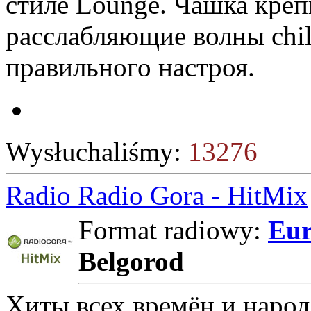
стиле Lounge. Чашка креп
расслабляющие волны chill
правильного настроя.
Wysłuchaliśmy:
13276
Radio Radio Gora - HitMix
Format radiowy:
Eur
Belgorod
Хиты всех времён и народ