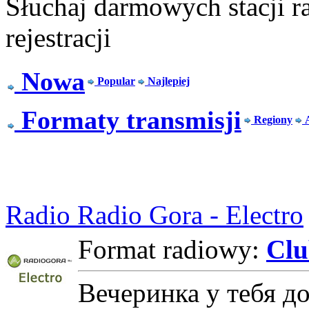
Słuchaj darmowych stacji r
rejestracji
Nowa
Popular
Najlepiej
Formaty transmisji
Regiony
Radio Radio Gora - Electro
Format radiowy:
Cl
Вечеринка у тебя д