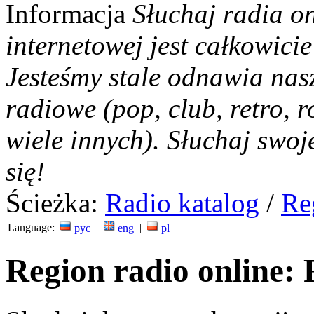
Informacja
Słuchaj radia on
internetowej jest całkowicie
Jesteśmy stale odnawia nas
radiowe (pop, club, retro, r
wiele innych). Słuchaj swoj
się!
Ścieżka:
Radio katalog
/
Re
Language:
|
|
рус
eng
pl
Region radio online: 