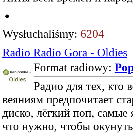
Wysłuchaliśmy:
6204
Radio Radio Gora - Oldies
Format radiowy:
Po
Радио для тех, кто
веяниям предпочитает ста
диско, лёгкий поп, самые я
что нужно, чтобы окунуть