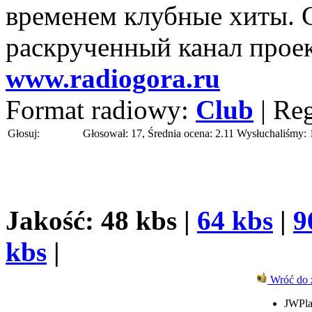
временем клубные хиты. 
раскрученный канал проек
www.radiogora.ru
Format radiowy:
Club
| Re
Głosuj:
Głosował: 17, Średnia ocena: 2.11
Wysłuchaliśmy:
Jakość: 48 kbs |
64 kbs
|
9
kbs
|
Wróć do 
JWPla