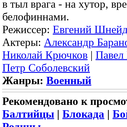
в тыл врага - на хутор, в
белофиннами.
Режиссер:
Евгений Шнейд
Актеры:
Александр Барано
Николай Крючков
|
Павел
Петр Соболевский
Жанры:
Военный
Рекомендовано к просмо
Балтийцы
|
Блокада
|
Бо
Родины