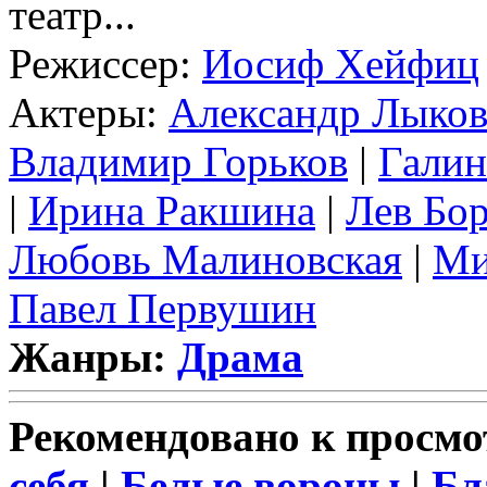
театр...
Режиссер:
Иосиф Хейфиц
Актеры:
Александр Лыко
Владимир Горьков
|
Галин
|
Ирина Ракшина
|
Лев Бо
Любовь Малиновская
|
Ми
Павел Первушин
Жанры:
Драма
Рекомендовано к просмо
себя
|
Белые вороны
|
Бл