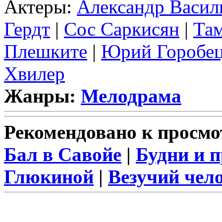
Актеры:
Александр Васил
Гердт
|
Сос Саркисян
|
Та
Плешките
|
Юрий Горобе
Хвилер
Жанры:
Мелодрама
Рекомендовано к просмо
Бал в Савойе
|
Будни и 
Глюкиной
|
Везучий чел