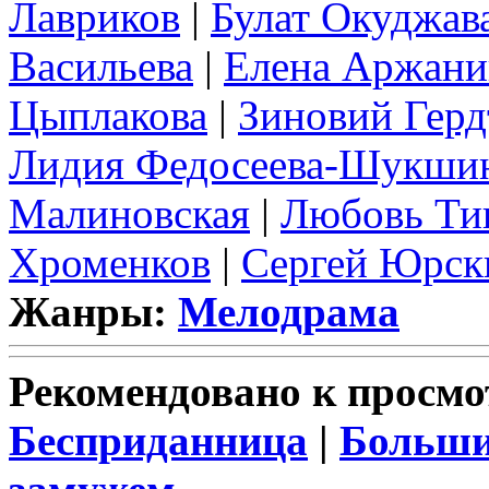
Лавриков
|
Булат Окуджав
Васильева
|
Елена Аржани
Цыплакова
|
Зиновий Герд
Лидия Федосеева-Шукши
Малиновская
|
Любовь Ти
Хроменков
|
Сергей Юрск
Жанры:
Мелодрама
Рекомендовано к просмо
Бесприданница
|
Больши