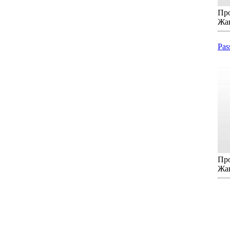
Про
Жа
Pas
Про
Жа