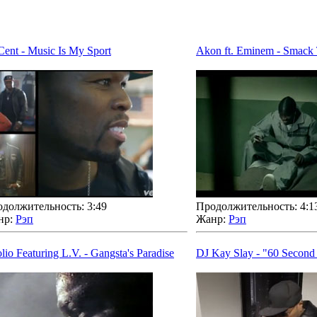
Cent - Music Is My Sport
Akon ft. Eminem - Smack 
должительность: 3:49
Продолжительность: 4:1
нр:
Рэп
Жанр:
Рэп
lio Featuring L.V. - Gangsta's Paradise
DJ Kay Slay - "60 Second 