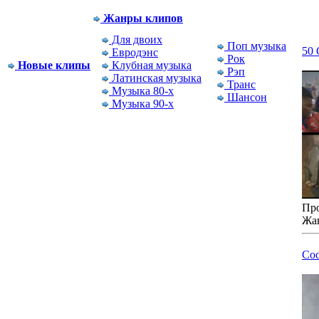
Жанры клипов
Для двоих
Поп музыка
50 
Евродэнс
Рок
Новые клипы
Клубная музыка
Рэп
Латинская музыка
Транс
Музыка 80-x
Шансон
Музыка 90-x
Про
Жа
Coo