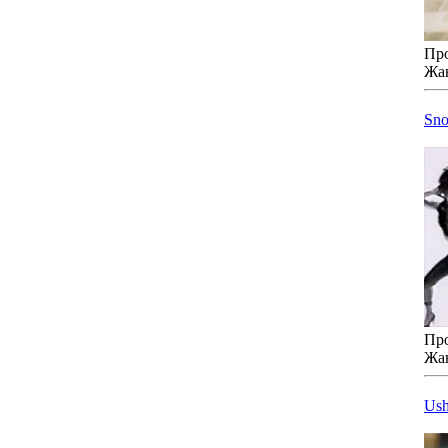
Про
Жа
Sno
Про
Жа
Ush