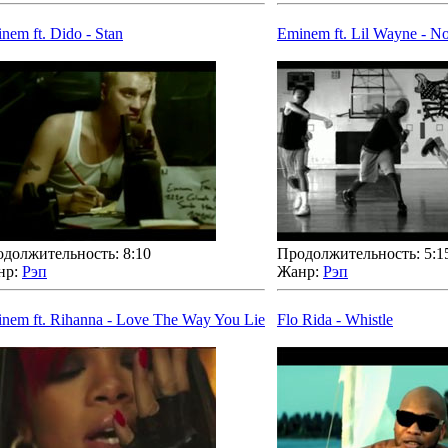
nem ft. Dido - Stan
Eminem ft. Lil Wayne - No
должительность: 8:10
Продолжительность: 5:1
нр:
Рэп
Жанр:
Рэп
nem ft. Rihanna - Love The Way You Lie
Flo Rida - Whistle