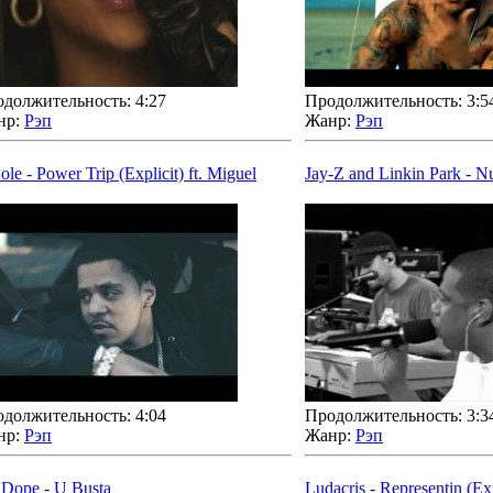
должительность: 4:27
Продолжительность: 3:5
нр:
Рэп
Жанр:
Рэп
Cole - Power Trip (Explicit) ft. Miguel
Jay-Z and Linkin Park - 
должительность: 4:04
Продолжительность: 3:3
нр:
Рэп
Жанр:
Рэп
' Dope - U Busta
Ludacris - Representin (Ex