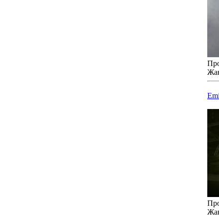
Про
Жа
Emi
Про
Жа