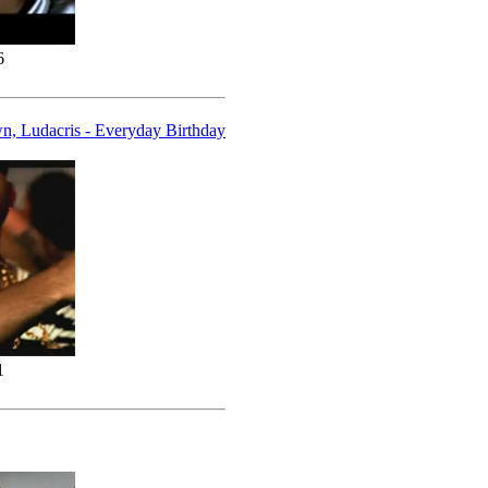
6
wn, Ludacris - Everyday Birthday
1