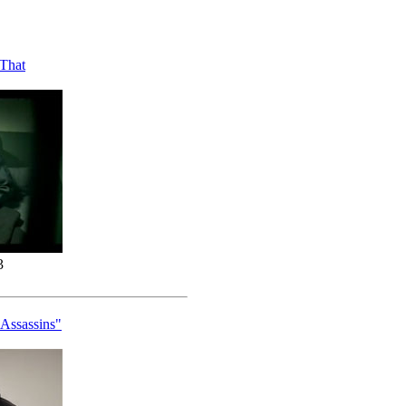
That
3
Assassins"