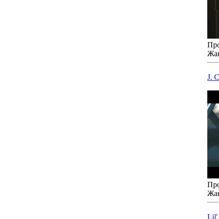
Про
Жа
J. 
Про
Жа
Lil