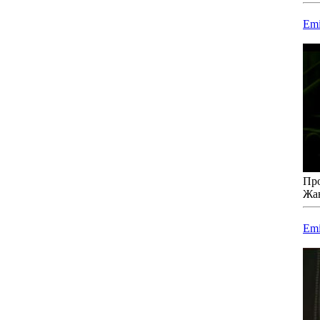
Emi
Про
Жа
Emi