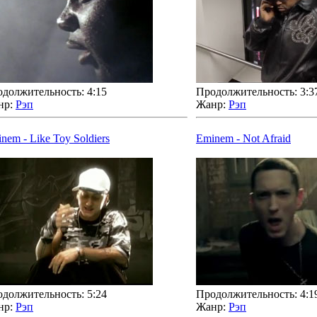
должительность: 4:15
Продолжительность: 3:3
нр:
Рэп
Жанр:
Рэп
nem - Like Toy Soldiers
Eminem - Not Afraid
должительность: 5:24
Продолжительность: 4:1
нр:
Рэп
Жанр:
Рэп