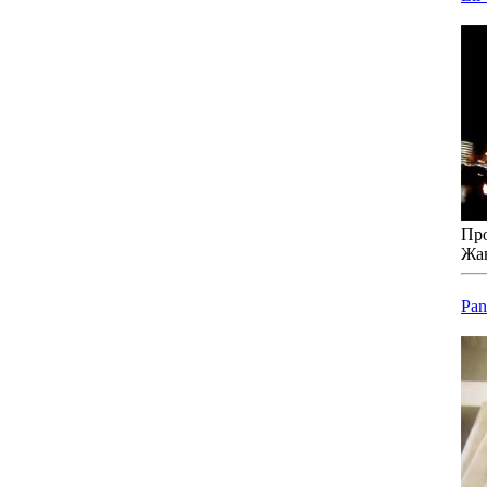
Про
Жа
Pan