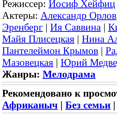
Режиссер:
Иосиф Хейфиц
Актеры:
Александр Орлов
Эренберг
|
Ия Саввина
|
К
Майя Плисецкая
|
Нина А
Пантелеймон Крымов
|
Ра
Мазовецкая
|
Юрий Медве
Жанры:
Мелодрама
Рекомендовано к просмо
Африканыч
|
Без семьи