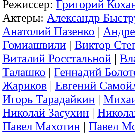
Режиссер:
Григорий Коха
Актеры:
Александр Быст
Анатолий Пазенко
|
Андре
Гомиашвили
|
Виктор Сте
Виталий Росстальной
|
Вл
Талашко
|
Геннадий Болот
Жариков
|
Евгений Самой
Игорь Тарадайкин
|
Михаи
Николай Засухин
|
Никола
Павел Махотин
|
Павел М